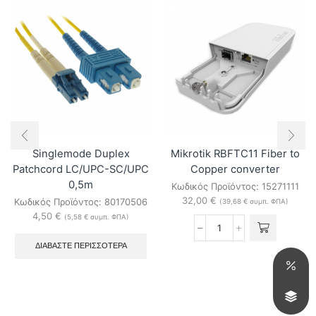
Singlemode Duplex
Mikrotik RBFTC11 Fiber to
Patchcord LC/UPC-SC/UPC
Copper converter
0,5m
Κωδικός Προϊόντος:
15271111
32,00
€
Κωδικός Προϊόντος:
80170506
(
39,68
€
συμπ. ΦΠΑ)
4,50
€
(
5,58
€
συμπ. ΦΠΑ)
Mikrotik
RBFTC11
ΔΙΑΒΆΣΤΕ ΠΕΡΙΣΣΌΤΕΡΑ
Fiber
to
Copper
converter
ποσότητα