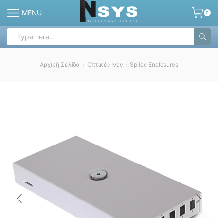
MENU
0
Search
input
Αρχική Σελίδα
Οπτικές Ινες
Splice Enclosures