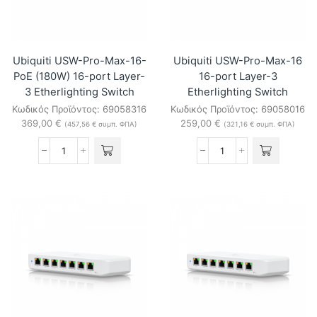
Etherlighting
3
switch
Etherlighting
ποσότητα
Switch
ποσότητα
Ubiquiti USW-Pro-Max-16-
Ubiquiti USW-Pro-Max-16
PoE (180W) 16-port Layer-
16-port Layer-3
3 Etherlighting Switch
Etherlighting Switch
Κωδικός Προϊόντος:
69058316
Κωδικός Προϊόντος:
69058016
369,00
€
259,00
€
(
457,56
€
συμπ. ΦΠΑ)
(
321,16
€
συμπ. ΦΠΑ)
Ubiquiti
Ubiquiti
USW-
USW-
Pro-
Pro-
Max-
Max-
16-
16
PoE
16-
(180W)
port
16-
Layer-
port
3
Layer-
Etherlighting
3
Switch
Etherlighting
ποσότητα