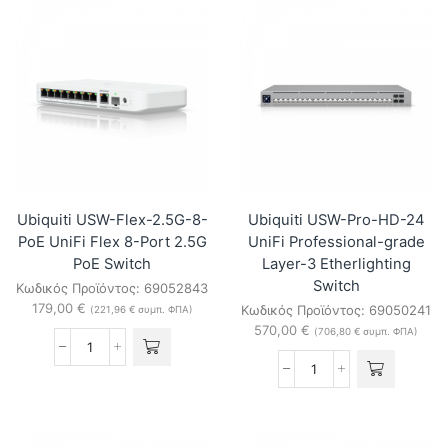
XG-
XG-
Aggregation
48-
UniFi
PoE
32-
(1080W)
port,
UniFi
Layer3
48-
Pro
port
Switch
Layer3
ποσότητα
PoE3+
Pro
Switch
ποσότητα
Ubiquiti USW-Flex-2.5G-8-
Ubiquiti USW-Pro-HD-24
PoE UniFi Flex 8-Port 2.5G
UniFi Professional-grade
PoE Switch
Layer-3 Etherlighting
Switch
Κωδικός Προϊόντος:
69052843
179,00
€
Κωδικός Προϊόντος:
69050241
(
221,96
€
συμπ. ΦΠΑ)
570,00
€
(
706,80
€
συμπ. ΦΠΑ)
Ubiquiti
USW-
Ubiquiti
Flex-
USW-
2.5G-
Pro-
8-
HD-