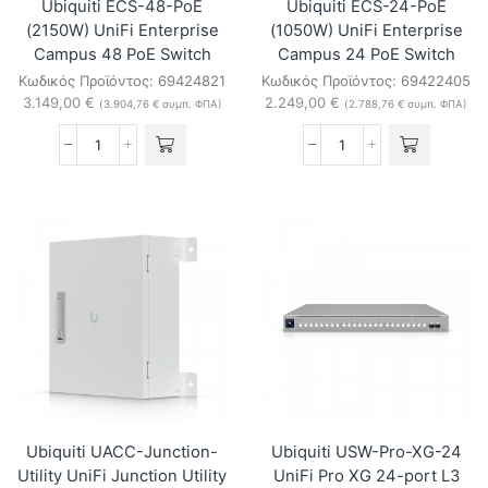
Ubiquiti ECS-48-PoE
Ubiquiti ECS-24-PoE
(2150W) UniFi Enterprise
(1050W) UniFi Enterprise
Campus 48 PoE Switch
Campus 24 PoE Switch
Κωδικός Προϊόντος:
69424821
Κωδικός Προϊόντος:
69422405
3.149,00
€
2.249,00
€
(
3.904,76
€
συμπ. ΦΠΑ)
(
2.788,76
€
συμπ. ΦΠΑ)
Ubiquiti
Ubiquiti
ECS-
ECS-
48-
24-
PoE
PoE
(2150W)
(1050W)
UniFi
UniFi
Enterprise
Enterprise
Campus
Campus
48
24
PoE
PoE
Switch
Switch
ποσότητα
ποσότητα
Ubiquiti UACC-Junction-
Ubiquiti USW-Pro-XG-24
Utility UniFi Junction Utility
UniFi Pro XG 24-port L3