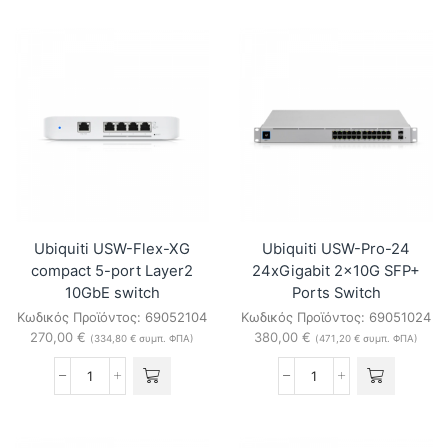
Enterprise-
Enterprise-
8-
48-
PoE
PoE
8x
48x
2.5GbE
2.5GbE
Layer-
Layer-
3
3
PoE
PoE
Switch
Switch
ποσότητα
ποσότητα
Ubiquiti USW-Flex-XG
Ubiquiti USW-Pro-24
compact 5-port Layer2
24xGigabit 2x10G SFP+
10GbE switch
Ports Switch
Κωδικός Προϊόντος:
69052104
Κωδικός Προϊόντος:
69051024
270,00
€
380,00
€
(
334,80
€
συμπ. ΦΠΑ)
(
471,20
€
συμπ. ΦΠΑ)
Ubiquiti
Ubiquiti
USW-
USW-
Flex-
Pro-
XG
24