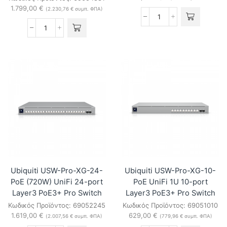
1.799,00
€
(
2.230,76
€
συμπ. ΦΠΑ)
Ubiquiti
USW-
Ubiquiti
WAN-
USW-
RJ45
Pro-
UniFi
XG-
10GbE
48
WAN
UniFi
Switch
Pro
ποσότητα
XG
48-
port
L3
non-
PoE
Switch
ποσότητα
Ubiquiti USW-Pro-XG-24-
Ubiquiti USW-Pro-XG-10-
PoE (720W) UniFi 24-port
PoE UniFi 1U 10-port
Layer3 PoE3+ Pro Switch
Layer3 PoE3+ Pro Switch
Κωδικός Προϊόντος:
69052245
Κωδικός Προϊόντος:
69051010
1.619,00
€
629,00
€
(
2.007,56
€
συμπ. ΦΠΑ)
(
779,96
€
συμπ. ΦΠΑ)