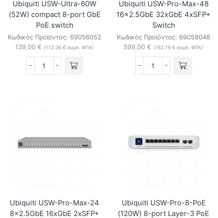
Ubiquiti USW-Ultra-60W
Ubiquiti USW-Pro-Max-48
(52W) compact 8-port GbE
16×2.5GbE 32xGbE 4xSFP+
PoE switch
Switch
Κωδικός Προϊόντος:
69056052
Κωδικός Προϊόντος:
69058048
139,00
€
599,00
€
(
172,36
€
συμπ. ΦΠΑ)
(
742,76
€
συμπ. ΦΠΑ)
Ubiquiti
Ubiquiti
USW-
USW-
Ultra-
Pro-
60W
Max-
(52W)
48
compact
16x2.5GbE
8-
32xGbE
port
4xSFP+
GbE
Switch
PoE
ποσότητα
switch
ποσότητα
Ubiquiti USW-Pro-Max-24
Ubiquiti USW-Pro-8-PoE
8×2.5GbE 16xGbE 2xSFP+
(120W) 8-port Layer-3 PoE