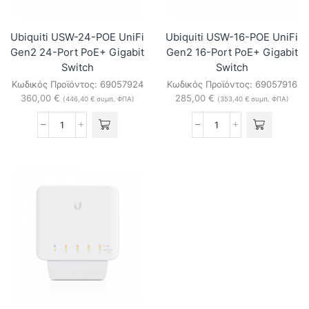
ποσότητα
ποσότητα
Ubiquiti USW-24-POE UniFi
Ubiquiti USW-16-POE UniFi
Gen2 24-Port PoE+ Gigabit
Gen2 16-Port PoE+ Gigabit
Switch
Switch
Κωδικός Προϊόντος:
69057924
Κωδικός Προϊόντος:
69057916
360,00
€
285,00
€
(
446,40
€
συμπ. ΦΠΑ)
(
353,40
€
συμπ. ΦΠΑ)
Ubiquiti
Ubiquiti
USW-
USW-
24-
16-
POE
POE
UniFi
UniFi
Gen2
Gen2
24-
16-
Port
Port
PoE+
PoE+
Gigabit
Gigabit
Switch
Switch
ποσότητα
ποσότητα