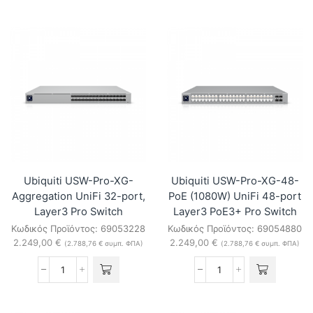
USW-
USW-
Pro-
WAN
XG-
UniFi
8-
10G
PoE
SFP+
UniFi
WAN
Compact
Shadow
8-
Mode
port
ποσότητα
Layer3
PoE++
Pro
Switch
ποσότητα
Ubiquiti USW-Pro-XG-
Ubiquiti USW-Pro-XG-48-
Aggregation UniFi 32-port,
PoE (1080W) UniFi 48-port
Layer3 Pro Switch
Layer3 PoE3+ Pro Switch
Κωδικός Προϊόντος:
69053228
Κωδικός Προϊόντος:
69054880
2.249,00
€
2.249,00
€
(
2.788,76
€
συμπ. ΦΠΑ)
(
2.788,76
€
συμπ. ΦΠΑ)
Ubiquiti
Ubiquiti
USW-
USW-
Pro-
Pro-