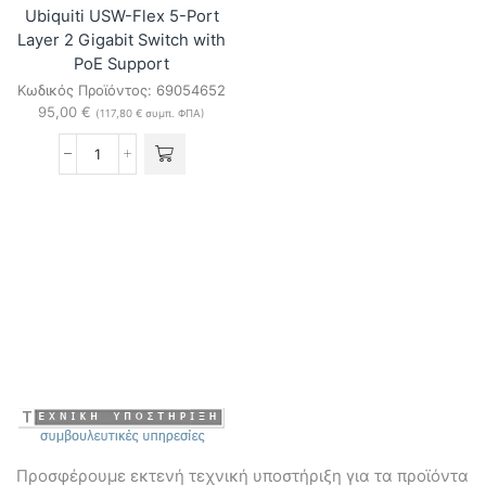
Ubiquiti USW-Flex 5-Port
Layer 2 Gigabit Switch with
PoE Support
Κωδικός Προϊόντος:
69054652
95,00
€
(
117,80
€
συμπ. ΦΠΑ)
Ubiquiti
USW-
Flex
5-
Port
Layer
2
Gigabit
Switch
with
PoE
Support
ποσότητα
Προσφέρουμε εκτενή τεχνική υποστήριξη για τα προϊόντα