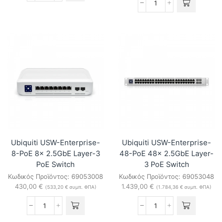
USW-
Ubiquiti
48-
USW-
POE
EnterpriseXG-
UniFi
24
Gen2
24x10GbE
48-
2xSFP28
Port
Layer-
Gigabit
3
PoE
Switch
Switch
ποσότητα
ποσότητα
Ubiquiti USW-Enterprise-
Ubiquiti USW-Enterprise-
8-PoE 8x 2.5GbE Layer-3
48-PoE 48x 2.5GbE Layer-
PoE Switch
3 PoE Switch
Κωδικός Προϊόντος:
69053008
Κωδικός Προϊόντος:
69053048
430,00
€
1.439,00
€
(
533,20
€
συμπ. ΦΠΑ)
(
1.784,36
€
συμπ. ΦΠΑ)
Ubiquiti
Ubiquiti
USW-
USW-