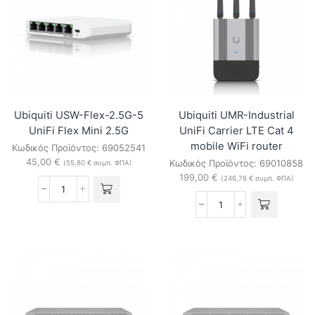
Flex
(600W)
8-
UniFi
Port
Pro
2.5G
HD
Switch
24
ποσότητα
PoE
Switch
ποσότητα
Ubiquiti USW-Flex-2.5G-5
Ubiquiti UMR-Industrial
UniFi Flex Mini 2.5G
UniFi Carrier LTE Cat 4
mobile WiFi router
Κωδικός Προϊόντος:
69052541
45,00
€
Κωδικός Προϊόντος:
69010858
(
55,80
€
συμπ. ΦΠΑ)
199,00
€
(
246,76
€
συμπ. ΦΠΑ)
Ubiquiti
USW-
Ubiquiti
Flex-
UMR-
2.5G-
Industrial
5
UniFi
UniFi
Carrier
Flex
LTE
Mini
Cat
2.5G
4
ποσότητα