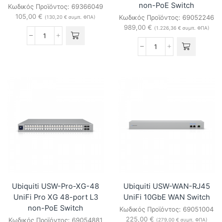
non-PoE Switch
Κωδικός Προϊόντος:
69366049
105,00
€
Κωδικός Προϊόντος:
69052246
(
130,20
€
συμπ. ΦΠΑ)
989,00
€
(
1.226,36
€
συμπ. ΦΠΑ)
Ubiquiti
UACC-
Ubiquiti
Junction-
USW-
Utility
Pro-
UniFi
XG-
Junction
24
Utility
UniFi
ποσότητα
Pro
XG
24-
port
L3
non-
PoE
Switch
ποσότητα
Ubiquiti USW-Pro-XG-48
Ubiquiti USW-WAN-RJ45
UniFi Pro XG 48-port L3
UniFi 10GbE WAN Switch
non-PoE Switch
Κωδικός Προϊόντος:
69051004
225,00
€
Κωδικός Προϊόντος:
69054881
(
279,00
€
συμπ. ΦΠΑ)