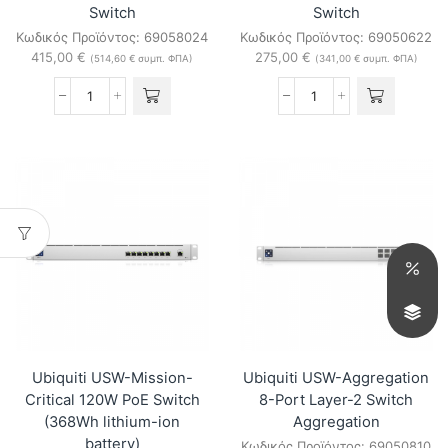
Switch
Switch
Κωδικός Προϊόντος:
69058024
Κωδικός Προϊόντος:
69050622
415,00
€
275,00
€
(
514,60
€
συμπ. ΦΠΑ)
(
341,00
€
συμπ. ΦΠΑ)
Ubiquiti
Ubiquiti
USW-
USW-
Pro-
Pro-
Max-
8-
24
PoE
8x2.5GbE
(120W)
16xGbE
8-
2xSFP+
port
Switch
Layer-
ποσότητα
3
PoE
Switch
ποσότητα
Ubiquiti USW-Mission-
Ubiquiti USW-Aggregation
Critical 120W PoE Switch
8-Port Layer-2 Switch
(368Wh lithium-ion
Aggregation
battery)
Κωδικός Προϊόντος:
69050810