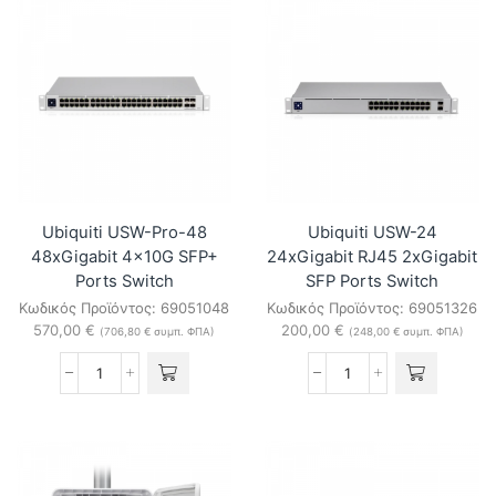
compact
24xGigabit
5-
2x10G
port
SFP+
Layer2
Ports
10GbE
Switch
switch
ποσότητα
ποσότητα
Ubiquiti USW-Pro-48
Ubiquiti USW-24
48xGigabit 4x10G SFP+
24xGigabit RJ45 2xGigabit
Ports Switch
SFP Ports Switch
Κωδικός Προϊόντος:
69051048
Κωδικός Προϊόντος:
69051326
570,00
€
200,00
€
(
706,80
€
συμπ. ΦΠΑ)
(
248,00
€
συμπ. ΦΠΑ)
Ubiquiti
Ubiquiti
USW-
USW-
Pro-
24
48
24xGigabit
48xGigabit
RJ45
4x10G
2xGigabit