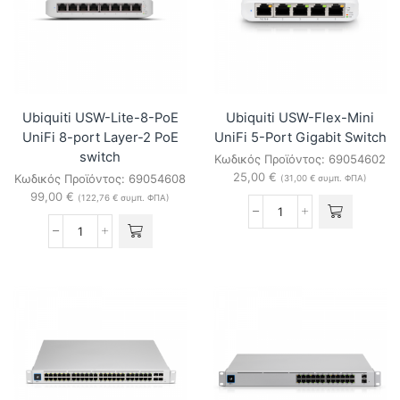
ποσότητα
Layer-
2
PoE
Switch
ποσότητα
Ubiquiti USW-Lite-8-PoE
Ubiquiti USW-Flex-Mini
UniFi 8-port Layer-2 PoE
UniFi 5-Port Gigabit Switch
switch
Κωδικός Προϊόντος:
69054602
25,00
€
Κωδικός Προϊόντος:
69054608
(
31,00
€
συμπ. ΦΠΑ)
99,00
€
(
122,76
€
συμπ. ΦΠΑ)
Ubiquiti
USW-
Ubiquiti
Flex-
USW-
Mini
Lite-
UniFi
8-
5-
PoE
Port
UniFi
Gigabit
8-
Switch
port
ποσότητα
Layer-
2