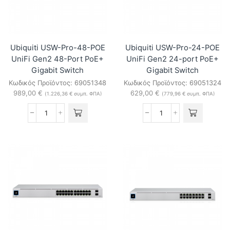
PoE
switch
ποσότητα
Ubiquiti USW-Pro-48-POE
Ubiquiti USW-Pro-24-POE
UniFi Gen2 48-Port PoE+
UniFi Gen2 24-port PoE+
Gigabit Switch
Gigabit Switch
Κωδικός Προϊόντος:
69051348
Κωδικός Προϊόντος:
69051324
989,00
€
629,00
€
(
1.226,36
€
συμπ. ΦΠΑ)
(
779,96
€
συμπ. ΦΠΑ)
Ubiquiti
Ubiquiti
USW-
USW-
Pro-
Pro-
48-
24-
POE
POE
UniFi
UniFi
Gen2
Gen2
48-
24-
Port
port
PoE+
PoE+
Gigabit
Gigabit
Switch
Switch