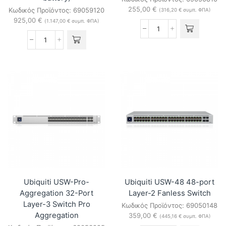
255,00
€
Κωδικός Προϊόντος:
69059120
(
316,20
€
συμπ. ΦΠΑ)
925,00
€
(
1.147,00
€
συμπ. ΦΠΑ)
Ubiquiti
USW-
Ubiquiti
Aggregation
USW-
8-
Mission-
Port
Critical
Layer-
120W
2
PoE
Switch
Switch
Aggregation
(368Wh
ποσότητα
lithium-
ion
battery)
ποσότητα
Ubiquiti USW-Pro-
Ubiquiti USW-48 48-port
Aggregation 32-Port
Layer-2 Fanless Switch
Layer-3 Switch Pro
Κωδικός Προϊόντος:
69050148
Aggregation
359,00
€
(
445,16
€
συμπ. ΦΠΑ)