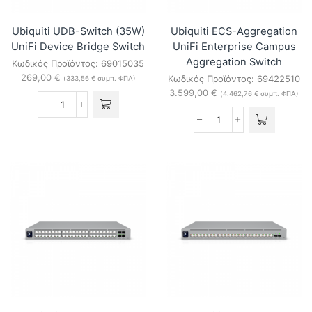
Ubiquiti UDB-Switch (35W)
Ubiquiti ECS-Aggregation
UniFi Device Bridge Switch
UniFi Enterprise Campus
Aggregation Switch
Κωδικός Προϊόντος:
69015035
269,00
€
Κωδικός Προϊόντος:
69422510
(
333,56
€
συμπ. ΦΠΑ)
3.599,00
€
(
4.462,76
€
συμπ. ΦΠΑ)
Ubiquiti
UDB-
Ubiquiti
Switch
ECS-
(35W)
Aggregation
UniFi
UniFi
Device
Enterprise
Bridge
Campus
Switch
Aggregation
ποσότητα
Switch
ποσότητα