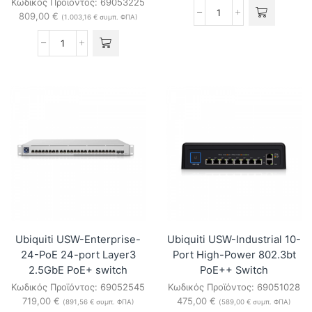
Κωδικός Προϊόντος:
69053225
809,00
€
Ubiquiti
(
1.003,16
€
συμπ. ΦΠΑ)
USW-
48
Ubiquiti
48-
USW-
port
Pro-
Layer-
Aggregation
2
32-
Fanless
Port
Switch
Layer-
ποσότητα
3
Switch
Pro
Aggregation
ποσότητα
Ubiquiti USW-Enterprise-
Ubiquiti USW-Industrial 10-
24-PoE 24-port Layer3
Port High-Power 802.3bt
2.5GbE PoE+ switch
PoE++ Switch
Κωδικός Προϊόντος:
69052545
Κωδικός Προϊόντος:
69051028
719,00
€
475,00
€
(
891,56
€
συμπ. ΦΠΑ)
(
589,00
€
συμπ. ΦΠΑ)