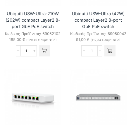
Switch
ποσότητα
Ubiquiti USW-Ultra-210W
Ubiquiti USW-Ultra (42W)
(202W) compact Layer2 8-
compact Layer2 8-port
port GbE PoE switch
GbE PoE switch
Κωδικός Προϊόντος:
69052102
Κωδικός Προϊόντος:
69050042
185,00
€
91,00
€
(
229,40
€
συμπ. ΦΠΑ)
(
112,84
€
συμπ. ΦΠΑ)
Ubiquiti
Ubiquiti
USW-
USW-
Ultra-
Ultra
210W
(42W)
(202W)
compact
compact
Layer2
Layer2
8-
8-
port
port
GbE
GbE
PoE
PoE
switch
switch
ποσότητα
ποσότητα