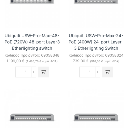
mobile
WiFi
router
ποσότητα
Ubiquiti USW-Pro-Max-48-
Ubiquiti USW-Pro-Max-24-
PoE (720W) 48-port Layer3
PoE (400W) 24-port Layer-
Etherlighting switch
3 Etherlighting Switch
Κωδικός Προϊόντος:
69058348
Κωδικός Προϊόντος:
69058324
1.199,00
€
739,00
€
(
1.486,76
€
συμπ. ΦΠΑ)
(
916,36
€
συμπ. ΦΠΑ)
Ubiquiti
Ubiquiti
USW-
USW-
Pro-
Pro-
Max-
Max-
48-
24-
PoE
PoE
(720W)
(400W)
48-
24-
port
port
Layer3
Layer-