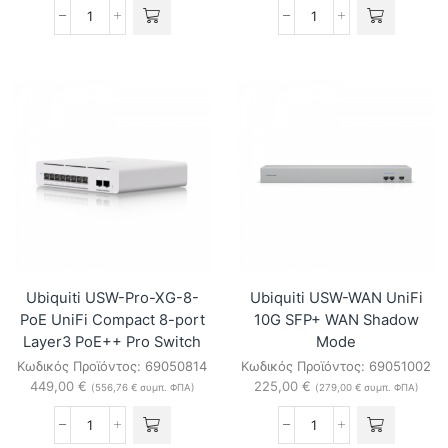
Ubiquiti
Ubiquiti
USW-
USW-
Pro-
Pro-
XG-
XG-
24-
10-
PoE
PoE
(720W)
UniFi
UniFi
1U
24-
10-
port
port
Layer3
Layer3
PoE3+
PoE3+
Pro
Pro
Switch
Switch
ποσότητα
ποσότητα
Ubiquiti USW-Pro-XG-8-
Ubiquiti USW-WAN UniFi
PoE UniFi Compact 8-port
10G SFP+ WAN Shadow
Layer3 PoE++ Pro Switch
Mode
Κωδικός Προϊόντος:
69050814
Κωδικός Προϊόντος:
69051002
449,00
€
225,00
€
(
556,76
€
συμπ. ΦΠΑ)
(
279,00
€
συμπ. ΦΠΑ)
Ubiquiti
Ubiquiti