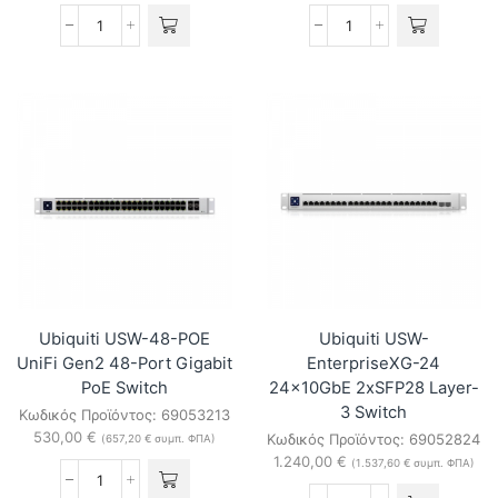
Ubiquiti
Ubiquiti
USW-
USW-
Enterprise-
Industrial
24-
10-
PoE
Port
24-
High-
port
Power
Layer3
802.3bt
2.5GbE
PoE++
PoE+
Switch
switch
ποσότητα
ποσότητα
Ubiquiti USW-48-POE
Ubiquiti USW-
UniFi Gen2 48-Port Gigabit
EnterpriseXG-24
PoE Switch
24x10GbE 2xSFP28 Layer-
3 Switch
Κωδικός Προϊόντος:
69053213
530,00
€
Κωδικός Προϊόντος:
69052824
(
657,20
€
συμπ. ΦΠΑ)
1.240,00
€
(
1.537,60
€
συμπ. ΦΠΑ)
Ubiquiti