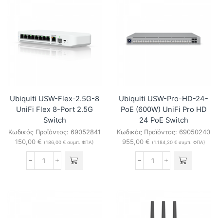
PoE
24
UniFi
UniFi
Flex
Professional-
8-
grade
Port
Layer-
2.5G
3
PoE
Etherlighting
Switch
Switch
ποσότητα
ποσότητα
Ubiquiti USW-Flex-2.5G-8
Ubiquiti USW-Pro-HD-24-
UniFi Flex 8-Port 2.5G
PoE (600W) UniFi Pro HD
Switch
24 PoE Switch
Κωδικός Προϊόντος:
69052841
Κωδικός Προϊόντος:
69050240
150,00
€
955,00
€
(
186,00
€
συμπ. ΦΠΑ)
(
1.184,20
€
συμπ. ΦΠΑ)
Ubiquiti
Ubiquiti
USW-
USW-
Flex-
Pro-
2.5G-
HD-
8
24-
UniFi
PoE