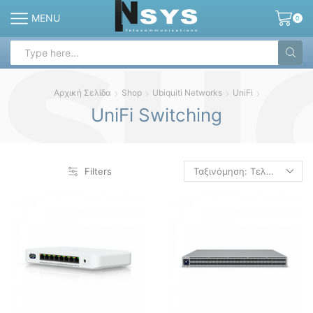
MENU
0
Search
input
Αρχική Σελίδα
Shop
Ubiquiti Networks
UniFi
UniFi Switching
Filters