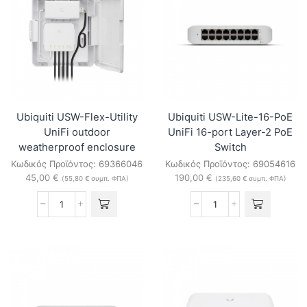
SFP+
SFP
Ports
Ports
Switch
Switch
ποσότητα
ποσότητα
Ubiquiti USW-Flex-Utility
Ubiquiti USW-Lite-16-PoE
UniFi outdoor
UniFi 16-port Layer-2 PoE
weatherproof enclosure
Switch
Κωδικός Προϊόντος:
69366046
Κωδικός Προϊόντος:
69054616
45,00
€
190,00
€
(
55,80
€
συμπ. ΦΠΑ)
(
235,60
€
συμπ. ΦΠΑ)
Ubiquiti
Ubiquiti
USW-
USW-
Flex-
Lite-
Utility
16-
UniFi
PoE
outdoor
UniFi
weatherproof
16-
enclosure
port