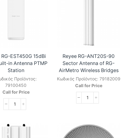
 RG-EST450G 15dBi
Reyee RG-ANT20S-90
uilt-in Antenna PTMP
Sector Antenna of RG-
Station
AirMetro Wireless Bridges
δικός Προϊόντος:
Κωδικός Προϊόντος:
79182009
79100450
Call for Price
Call for Price
Reyee
Reyee
RG-
RG-
ANT20S-
EST450G
90
15dBi
Sector
120°
Antenna