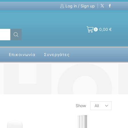
Log in / Sign up
Custom Fiber Optics Assemblies!
For 
0,00
€
0
α
Επικοινωνία
Συνεργάτες
Products
Show
per
page