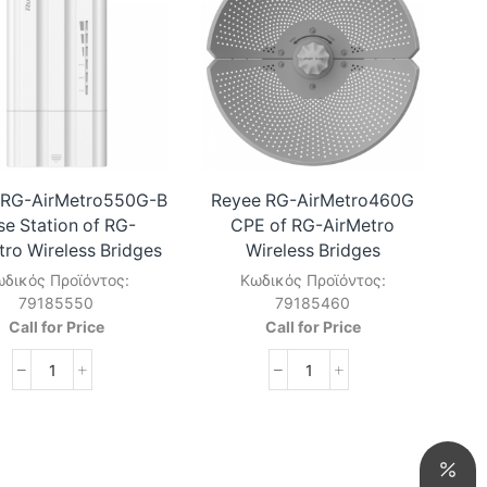
Built-
of
in
RG-
Antenna
AirMetro
PTMP
Wireless
Station
Bridges
ποσότητα
ποσότητα
 RG-AirMetro550G-B
Reyee RG-AirMetro460G
se Station of RG-
CPE of RG-AirMetro
tro Wireless Bridges
Wireless Bridges
δικός Προϊόντος:
Κωδικός Προϊόντος:
79185550
79185460
Call for Price
Call for Price
Reyee
Reyee
RG-
RG-
AirMetro550G-
AirMetro460G
B
CPE
Base
of