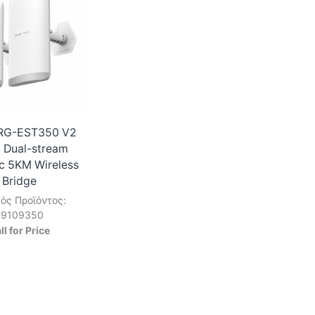
of
Antenna
RG-
of
AirMetro
RG-
Wireless
AirMetro
Bridges
Wireless
ποσότητα
Bridges
ποσότητα
RG-EST350 V2
 Dual-stream
c 5KM Wireless
Bridge
ός Προϊόντος:
79109350
ll for Price