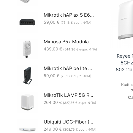
Mikrotik hAP ax S E62iUGS-2axD5axT 5xGbE 1x2.5G SFP WiFi 6 Access Point
59,00
€
(
73,16
€
συμπ. ΦΠΑ)
Mimosa B5x Modular 4.9-6.4GHz 8dBi PtP Backhaul Radio
439,00
€
(
544,36
€
συμπ. ΦΠΑ)
Reyee 
5GHz
Mikrotik hAP be lite A42G-HbeP Wi-Fi 7 (RouterOS L4)
802.11a
59,00
€
(
73,16
€
συμπ. ΦΠΑ)
Κωδικ
MikroTik LAMP 5G R16 LAMPGM&RG520F-EU 4x4MIMO (Level 3)
Ca
264,00
€
(
327,36
€
συμπ. ΦΠΑ)
Ubiquiti UCG-Fiber (30W) Desktop 10G Cloud Gateway
249,00
€
(
308,76
€
συμπ. ΦΠΑ)