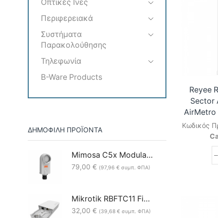
Οπτικές Ινες
Περιφερειακά
Συστήματα
Παρακολούθησης
Τηλεφωνία
B-Ware Products
Reyee 
Sector 
AirMetro 
Κωδικός Π
ΔΗΜΟΦΙΛΗ ΠΡΟΪΟΝΤΑ
Ca
Mimosa C5x Modular & Flexible 5GHz 8dBi Client/Backhaul
79,00
€
(
97,96
€
συμπ. ΦΠΑ)
Mikrotik RBFTC11 Fiber to Copper converter
32,00
€
(
39,68
€
συμπ. ΦΠΑ)