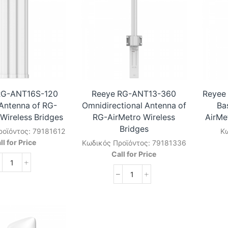
PTP/PTMP
x
13dBi
GE
Wireless
Ports
Bridge
Wireless
ποσότητα
Bridge
ποσότητα
RG-ANT16S-120
Reeye RG-ANT13-360
Reyee
Antenna of RG-
Omnidirectional Antenna of
Ba
Wireless Bridges
RG-AirMetro Wireless
AirMe
Bridges
ροϊόντος:
79181612
Κω
ll for Price
Κωδικός Προϊόντος:
79181336
Call for Price
Reyee
RG-
Reeye
ANT16S-
RG-
120
ANT13-
Sector
360
Antenna
Omnidirectional