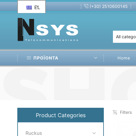
(+30) 2510600145
EL
Wireless
Affordable cable Assemblies!
ΠΡΟΪΟΝΤΑ
Home
Filters
Product Categories
Ruckus