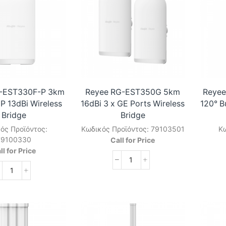
-EST330F-P 3km
Reyee RG-EST350G 5km
Reyee
 13dBi Wireless
16dBi 3 x GE Ports Wireless
120° B
Bridge
Bridge
ός Προϊόντος:
Κωδικός Προϊόντος:
79103501
Κω
79100330
Call for Price
ll for Price
Reyee
Reyee
RG-
RG-
EST350G
EST330F-
5km
P
16dBi
3km
3