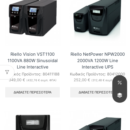
Riello Vision VST1100
Riello NetPower NPW2000
1100VA 880W Sinusoidal
2000VA 1200W Line
Line Interactive
Interactive UPS
Κωδικός Προϊόντος:
80411188
Κωδικός Προϊόντος:
80412000
349,00
€
252,00
€
(
432,76
€
συμπ. ΦΠΑ)
(
312,48
€
συμπ. ΦΠΑ)
ΔΙΑΒΆΣΤΕ ΠΕΡΙΣΣΌΤΕΡΑ
ΔΙΑΒΆΣΤΕ ΠΕΡΙΣΣΌΤΕΡΑ