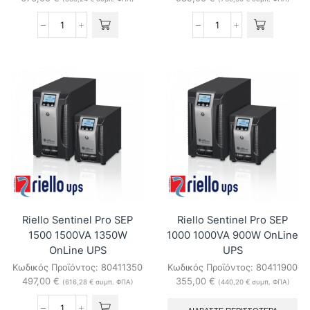
Riello
Riello
Sentinel
Sentinel
Pro
Pro
SEP
SEP
3000
2200
3000VA
2200VA
2700W
1980W
OnLine
OnLine
UPS
UPS
ποσότητα
ποσότητα
Riello Sentinel Pro SEP
Riello Sentinel Pro SEP
1500 1500VA 1350W
1000 1000VA 900W OnLine
OnLine UPS
UPS
Κωδικός Προϊόντος:
80411350
Κωδικός Προϊόντος:
80411900
497,00
€
355,00
€
(
616,28
€
συμπ. ΦΠΑ)
(
440,20
€
συμπ. ΦΠΑ)