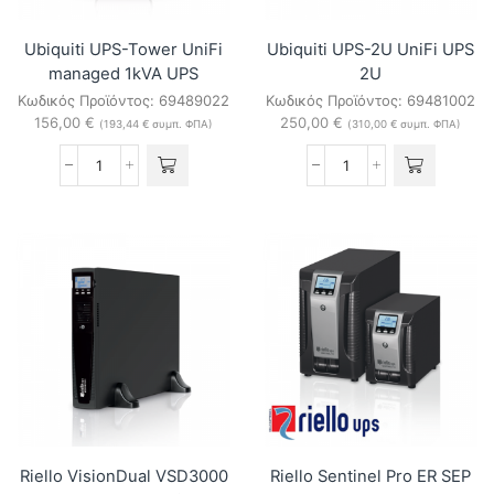
Ubiquiti UPS-Tower UniFi
Ubiquiti UPS-2U UniFi UPS
managed 1kVA UPS
2U
Κωδικός Προϊόντος:
69489022
Κωδικός Προϊόντος:
69481002
156,00
€
250,00
€
(
193,44
€
συμπ. ΦΠΑ)
(
310,00
€
συμπ. ΦΠΑ)
Ubiquiti
Ubiquiti
UPS-
UPS-
Tower
2U
UniFi
UniFi
managed
UPS
1kVA
2U
UPS
ποσότητα
ποσότητα
Riello VisionDual VSD3000
Riello Sentinel Pro ER SEP