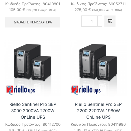
Κωδικός Προϊόντος:
80410801
Κωδικός Προϊόντος:
69052711
105,00
€
275,00
€
(
130,20
€
συμπ. ΦΠΑ)
(
341,00
€
συμπ. ΦΠΑ)
ΔΙΑΒΆΣΤΕ ΠΕΡΙΣΣΌΤΕΡΑ
Ubiquiti
UISP-
P
Uninterruptible
Power
System
UISP
Power
ποσότητα
Riello Sentinel Pro SEP
Riello Sentinel Pro SEP
3000 3000VA 2700W
2200 2200VA 1980W
OnLine UPS
OnLine UPS
Κωδικός Προϊόντος:
80412700
Κωδικός Προϊόντος:
80411980
676,00
€
589,00
€
(
838,24
€
συμπ. ΦΠΑ)
(
730,36
€
συμπ. ΦΠΑ)