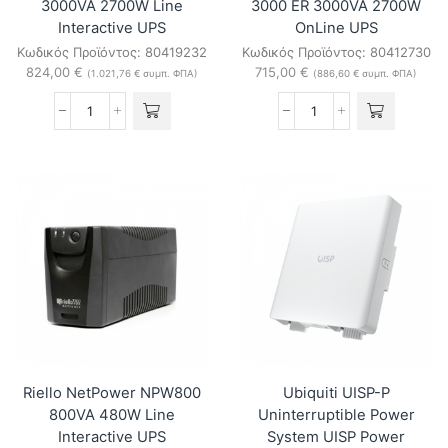
3000VA 2700W Line
3000 ER 3000VA 2700W
Interactive UPS
OnLine UPS
Κωδικός Προϊόντος:
80419232
Κωδικός Προϊόντος:
80412730
824,00
€
715,00
€
(
1.021,76
€
συμπ. ΦΠΑ)
(
886,60
€
συμπ. ΦΠΑ)
Riello
Riello
VisionDual
Sentinel
VSD3000
Pro
3000VA
ER
2700W
SEP
Line
3000
Interactive
ER
UPS
3000VA
ποσότητα
2700W
OnLine
UPS
ποσότητα
Riello NetPower NPW800
Ubiquiti UISP-P
800VA 480W Line
Uninterruptible Power
Interactive UPS
System UISP Power