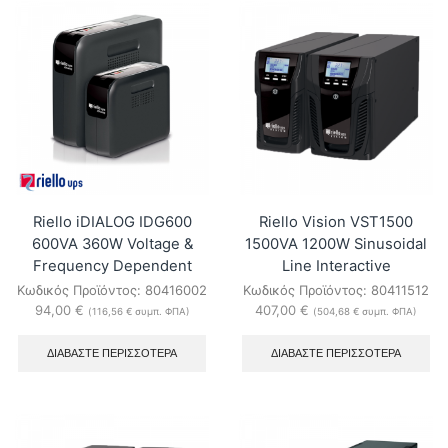
SEP
UniFi
700
Redundant
700VA
Power
630W
System
OnLine
ποσότητα
UPS
ποσότητα
Riello iDIALOG IDG600
Riello Vision VST1500
600VA 360W Voltage &
1500VA 1200W Sinusoidal
Frequency Dependent
Line Interactive
Κωδικός Προϊόντος:
80416002
Κωδικός Προϊόντος:
80411512
94,00
€
407,00
€
(
116,56
€
συμπ. ΦΠΑ)
(
504,68
€
συμπ. ΦΠΑ)
ΔΙΑΒΆΣΤΕ ΠΕΡΙΣΣΌΤΕΡΑ
ΔΙΑΒΆΣΤΕ ΠΕΡΙΣΣΌΤΕΡΑ