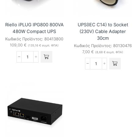
Riello iPLUG IPG800 800VA
UPS(IEC C14) to Socket
480W Compact UPS
(230V) Cable Adapter
30cm
Κωδικός Προϊόντος:
80413800
109,00
€
Κωδικός Προϊόντος:
80130476
(
135,16
€
συμπ. ΦΠΑ)
7,00
€
(
8,68
€
συμπ. ΦΠΑ)
Riello
iPLUG
UPS(IEC
IPG800
C14)
800VA
to
480W
Socket
Compact
(230V)
UPS
Cable
ποσότητα
Adapter
30cm
ποσότητα