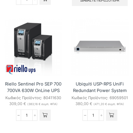
ΔΙΑΒΆΣΤΕ ΠΕΡΙΣΣΌΤΕΡΑ
Riello
Sentinel
Pro
SEP
1500
1500VA
1350W
OnLine
UPS
ποσότητα
Riello Sentinel Pro SEP 700
Ubiquiti USP-RPS UniFi
700VA 630W OnLine UPS
Redundant Power System
Κωδικός Προϊόντος:
80411630
Κωδικός Προϊόντος:
69059501
309,00
€
380,00
€
(
383,16
€
συμπ. ΦΠΑ)
(
471,20
€
συμπ. ΦΠΑ)
Riello
Ubiquiti
Sentinel
USP-
Pro
RPS