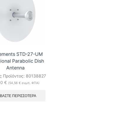
lements STD-27-UM
ional Parabolic Dish
Antenna
ς Προϊόντος:
80138827
00
€
(
54,56
€
συμπ. ΦΠΑ)
ΑΒΆΣΤΕ ΠΕΡΙΣΣΌΤΕΡΑ