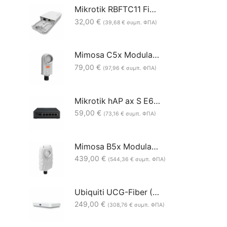
Mikrotik RBFTC11 Fiber to Copper converter
32,00
€
(
39,68
€
συμπ. ΦΠΑ)
Mimosa C5x Modular & Flexible 5GHz 8dBi Client/Backhaul
79,00
€
(
97,96
€
συμπ. ΦΠΑ)
Mikrotik hAP ax S E62iUGS-2axD5axT 5xGbE 1x2.5G SFP WiFi 6 Access Point
59,00
€
(
73,16
€
συμπ. ΦΠΑ)
Mimosa B5x Modular 4.9-6.4GHz 8dBi PtP Backhaul Radio
439,00
€
(
544,36
€
συμπ. ΦΠΑ)
Ubiquiti UCG-Fiber (30W) Desktop 10G Cloud Gateway
249,00
€
(
308,76
€
συμπ. ΦΠΑ)