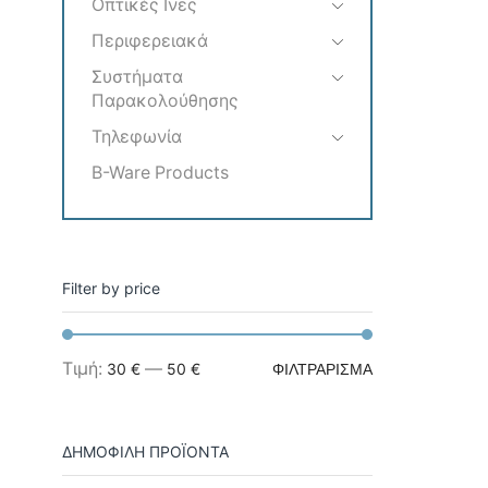
Οπτικές Ινες
Περιφερειακά
Συστήματα
Παρακολούθησης
Τηλεφωνία
B-Ware Products
Filter by price
Ελάχιστη
Μέγιστη
Τιμή:
—
30 €
50 €
ΦΙΛΤΡΆΡΙΣΜΑ
τιμή
τιμή
ΔΗΜΟΦΙΛΗ ΠΡΟΪΟΝΤΑ