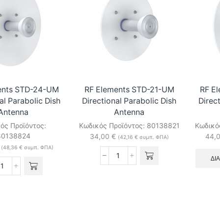
ents STD-24-UM
RF Elements STD-21-UM
RF E
al Parabolic Dish
Directional Parabolic Dish
Direct
Antenna
Antenna
ός Προϊόντος:
Κωδικός Προϊόντος:
80138821
Κωδικό
80138824
34,00
€
44,
(
42,16
€
συμπ. ΦΠΑ)
(
48,36
€
συμπ. ΦΠΑ)
ΔΙ
RF
RF
Elements
Elements
STD-
STD-
21-
24-
UM
UM
Directional