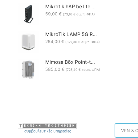
Mikrotik hAP be lite A42G-HbeP Wi-Fi 7 (RouterOS L4)
59,00
€
(
73,16
€
συμπ. ΦΠΑ)
MikroTik LAMP 5G R16 LAMPGM&RG520F-EU 4x4MIMO (Level 3)
264,00
€
(
327,36
€
συμπ. ΦΠΑ)
Mimosa B6x Point-to-Point (PTP) 5.15–6.425 GHz Backhaul Radio
585,00
€
(
725,40
€
συμπ. ΦΠΑ)
VPN & C