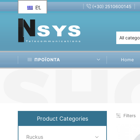
(+30) 2510600145
EL
f Wireless
Affordable cable Assemblies!
ΠΡΟΪΟΝΤΑ
Home
Filters
Product Categories
Ruckus