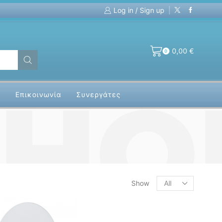
Log in / Sign up
Custom Fiber Optics Assemblies!
Fo
0,00
€
0
α
Επικοινωνία
Συνεργάτες
Products
Show
per
page