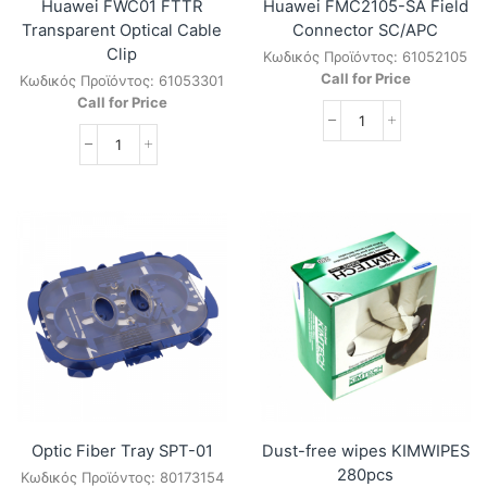
Huawei FWC01 FTTR
Huawei FMC2105-SA Field
Transparent Optical Cable
Connector SC/APC
Clip
Κωδικός Προϊόντος:
61052105
Call for Price
Κωδικός Προϊόντος:
61053301
Call for Price
Huawei
FMC2105-
Huawei
SA
FWC01
Field
FTTR
Connector
Transparent
SC/APC
Optical
ποσότητα
Cable
Clip
ποσότητα
Optic Fiber Tray SPT-01
Dust-free wipes KIMWIPES
280pcs
Κωδικός Προϊόντος:
80173154