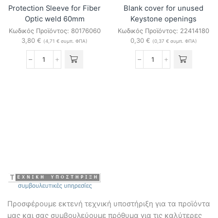
Protection Sleeve for Fiber
Blank cover for unused
Optic weld 60mm
Keystone openings
Κωδικός Προϊόντος:
80176060
Κωδικός Προϊόντος:
22414180
3,80
€
0,30
€
(
4,71
€
συμπ. ΦΠΑ)
(
0,37
€
συμπ. ΦΠΑ)
Protection
Blank
Sleeve
cover
for
for
Fiber
unused
Optic
Keystone
weld
openings
60mm
ποσότητα
ποσότητα
Προσφέρουμε εκτενή τεχνική υποστήριξη για τα προϊόντα
μας και σας συμβουλεύουμε πρόθυμα για τις καλύτερες