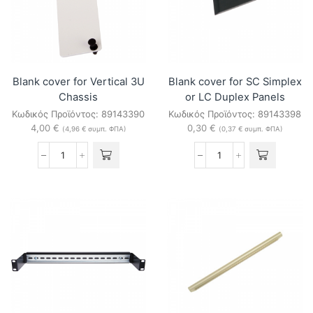
ποσότητα
Blank cover for Vertical 3U
Blank cover for SC Simplex
Chassis
or LC Duplex Panels
Κωδικός Προϊόντος:
89143390
Κωδικός Προϊόντος:
89143398
4,00
€
0,30
€
(
4,96
€
συμπ. ΦΠΑ)
(
0,37
€
συμπ. ΦΠΑ)
Blank
Blank
cover
cover
for
for
Vertical
SC
3U
Simplex
Chassis
or
ποσότητα
LC
Duplex
Panels
ποσότητα