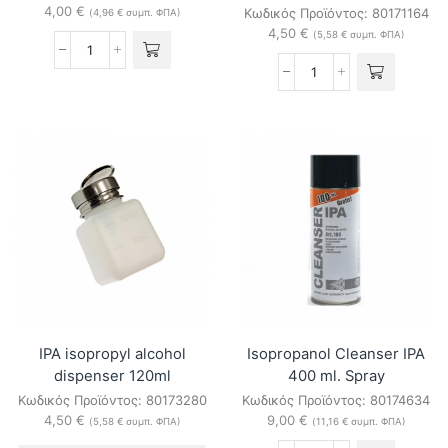
4,00
€
Κωδικός Προϊόντος:
80171164
(
4,96
€
συμπ. ΦΠΑ)
4,50
€
(
5,58
€
συμπ. ΦΠΑ)
Optic
Fiber
Dust-
Tray
free
SPT-
wipes
01
KIMWIPES
ποσότητα
280pcs
ποσότητα
IPA isopropyl alcohol
Isopropanol Cleanser IPA
dispenser 120ml
400 ml. Spray
Κωδικός Προϊόντος:
80173280
Κωδικός Προϊόντος:
80174634
4,50
€
9,00
€
(
5,58
€
συμπ. ΦΠΑ)
(
11,16
€
συμπ. ΦΠΑ)