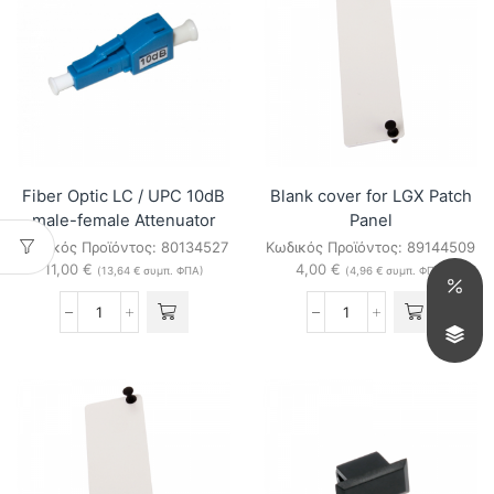
male-
male-
female
female
Attenuator
Attenuator
ποσότητα
ποσότητα
Fiber Optic LC / UPC 10dB
Blank cover for LGX Patch
male-female Attenuator
Panel
Κωδικός Προϊόντος:
80134527
Κωδικός Προϊόντος:
89144509
11,00
€
4,00
€
(
13,64
€
συμπ. ΦΠΑ)
(
4,96
€
συμπ. ΦΠΑ)
Fiber
Blank
Optic
cover
LC
for
/
LGX
UPC
Patch
10dB
Panel
male-
ποσότητα
female
Attenuator