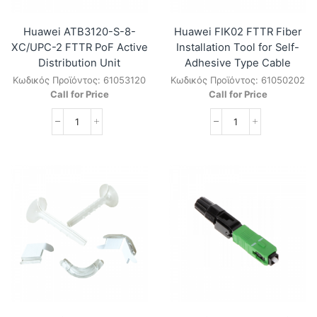
Huawei ATB3120-S-8-
Huawei FIK02 FTTR Fiber
XC/UPC-2 FTTR PoF Active
Installation Tool for Self-
Distribution Unit
Adhesive Type Cable
Κωδικός Προϊόντος:
61053120
Κωδικός Προϊόντος:
61050202
Call for Price
Call for Price
Huawei
Huawei
ATB3120-
FIK02
S-
FTTR
8-
Fiber
XC/UPC-
Installation
2
Tool
FTTR
for
PoF
Self-
Active
Adhesive
Distribution
Type
Unit
Cable
ποσότητα
ποσότητα