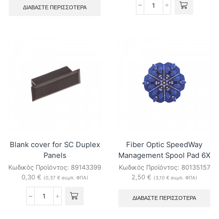
ΔΙΑΒΆΣΤΕ ΠΕΡΙΣΣΌΤΕΡΑ
Isopropanol
Cleanser
IPA
400
ml.
Spray
ποσότητα
Blank cover for SC Duplex
Fiber Optic SpeedWay
Panels
Management Spool Pad 6X
Κωδικός Προϊόντος:
89143399
Κωδικός Προϊόντος:
80135157
0,30
€
2,50
€
(
0,37
€
συμπ. ΦΠΑ)
(
3,10
€
συμπ. ΦΠΑ)
ΔΙΑΒΆΣΤΕ ΠΕΡΙΣΣΌΤΕΡΑ
Blank
cover
for