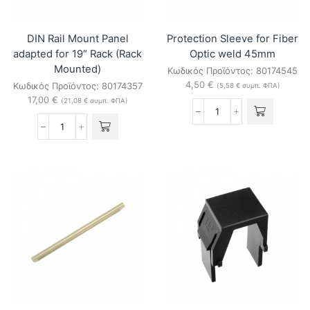
DIN Rail Mount Panel
Protection Sleeve for Fiber
adapted for 19″ Rack (Rack
Optic weld 45mm
Mounted)
Κωδικός Προϊόντος:
80174545
4,50
€
Κωδικός Προϊόντος:
80174357
(
5,58
€
συμπ. ΦΠΑ)
17,00
€
(
21,08
€
συμπ. ΦΠΑ)
Protection
Sleeve
DIN
for
Rail
Fiber
Mount
Optic
Panel
weld
adapted
45mm
for
ποσότητα
19"
Rack
(Rack
Mounted)
ποσότητα