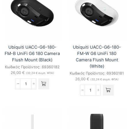
UniFi
UniFi
Doorbell
Doorbell
Lite
Lite
Gang
Gang
Box
Box
Mounting
Mounting
Plate
Plate
(White)
(Black)
ποσότητα
ποσότητα
Ubiquiti UACC-G6-180-
Ubiquiti UACC-G6-180-
FM-B UniFi G6 180 Camera
FM-W G6 UniFi 180
Flush Mount (Black)
Camera Flush Mount
(White)
Κωδικός Προϊόντος:
69360182
26,00
€
Κωδικός Προϊόντος:
69360181
(
32,24
€
συμπ. ΦΠΑ)
26,00
€
(
32,24
€
συμπ. ΦΠΑ)
Ubiquiti
UACC-
Ubiquiti
G6-
UACC-
180-
G6-
FM-
180-
B
FM-
UniFi
W
G6
G6