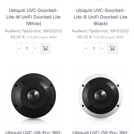
(White)
ποσότητα
Ubiquiti UVC-Doorbell-
Ubiquiti UVC-Doorbell-
Lite-W UniFi Doorbell Lite
Lite-B UniFi Doorbell Lite
(White)
(Black)
Κωδικός Προϊόντος:
69153253
Κωδικός Προϊόντος:
69153252
89,00
€
89,00
€
(
110,36
€
συμπ. ΦΠΑ)
(
110,36
€
συμπ. ΦΠΑ)
Ubiquiti
Ubiquiti
UVC-
UVC-
Doorbell-
Doorbell-
Lite-
Lite-
W
B
UniFi
UniFi
Doorbell
Doorbell
Lite
Lite
(White)
(Black)
ποσότητα
ποσότητα
Ubiquiti UVC-G6-Pro-360-
Ubiquiti UVC-G6-Pro-360-