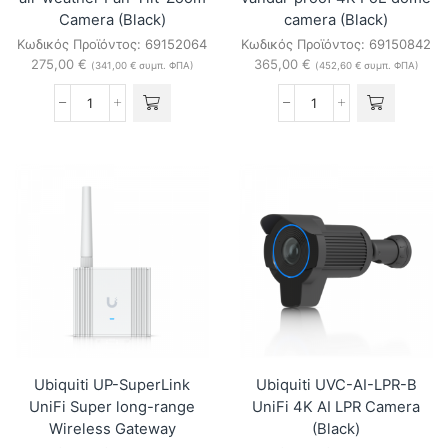
Camera (Black)
camera (Black)
Κωδικός Προϊόντος:
69152064
Κωδικός Προϊόντος:
69150842
275,00
€
365,00
€
(
341,00
€
συμπ. ΦΠΑ)
(
452,60
€
συμπ. ΦΠΑ)
Ubiquiti
Ubiquiti
UVC-
UVC-
G5-
AI-
PTZ-
Dome-
B
B
all-
vandal-
weather
proof
Pan-
4K
Tilt-
PoE
Zoom
dome
Camera
camera
(Black)
(Black)
ποσότητα
ποσότητα
Ubiquiti UP-SuperLink
Ubiquiti UVC-AI-LPR-B
UniFi Super long-range
UniFi 4K AI LPR Camera
Wireless Gateway
(Black)