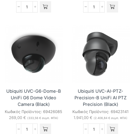
Ubiquiti
Ubiquiti
UVC-
UVC-
G6-
G6-
Pro-
Pro-
Bullet-
Bullet-
B
W
UniFi
UniFi
G6
G6
Pro
Pro
Bullet
Bullet
(Black)
(White)
ποσότητα
ποσότητα
Ubiquiti UVC-G6-Dome-B
Ubiquiti UVC-AI-PTZ-
UniFi G6 Dome Video
Precision-B UniFi AI PTZ
Camera (Black)
Precision (Black)
Κωδικός Προϊόντος:
69426085
Κωδικός Προϊόντος:
69423141
269,00
€
1.941,00
€
(
333,56
€
συμπ. ΦΠΑ)
(
2.406,84
€
συμπ. ΦΠΑ)
Ubiquiti
Ubiquiti