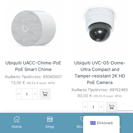
weather
Ultra-
Pan-
B
Tilt-
Compact
Zoom
and
Camera
Tamper-
ποσότητα
resistant
2K
HD
PoE
Camera
ποσότητα
Ubiquiti UACC-Chime-PoE
Ubiquiti UVC-G5-Dome-
PoE Smart Chime
Ultra Compact and
Tamper-resistant 2K HD
Κωδικός Προϊόντος:
69360007
PoE Camera
73,00
€
(
90,52
€
συμπ. ΦΠΑ)
Κωδικός Προϊόντος:
69152465
80,00
€
Ubiquiti
(
99,20
€
συμπ. ΦΠΑ)
UACC-
Chime-
Ubiquiti
PoE
UVC-
PoE
G5-
Ελληνικά
Smart
Dome-
Home
Shop
Wishlist
More
Chime
Ultra