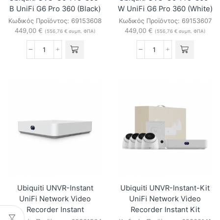
B UniFi G6 Pro 360 (Black)
W UniFi G6 Pro 360 (White)
Κωδικός Προϊόντος:
69153608
Κωδικός Προϊόντος:
69153607
449,00
€
449,00
€
(
556,76
€
συμπ. ΦΠΑ)
(
556,76
€
συμπ. ΦΠΑ)
Ubiquiti
Ubiquiti
UVC-
UVC-
G6-
G6-
Pro-
Pro-
360-
360-
B
W
UniFi
UniFi
G6
G6
Pro
Pro
360
360
(Black)
(White)
ποσότητα
ποσότητα
Ubiquiti UNVR-Instant
Ubiquiti UNVR-Instant-Kit
UniFi Network Video
UniFi Network Video
Recorder Instant
Recorder Instant Kit