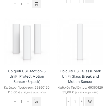
Ubiquiti
USL-
Ubiquiti
Relay
UACC-
UniFi
G6-
Protect
Dome-
Relay
FM-
ποσότητα
B
G6
Dome
Camera
Flush
Mount
(Black)
ποσότητα
Ubiquiti USL-Motion-3
Ubiquiti USL-GlassBreak
UniFi Protect Motion
UniFi Glass Break and
Sensor (3-pack)
Motion Sensor
Κωδικός Προϊόντος:
69360120
Κωδικός Προϊόντος:
69360129
115,00
€
55,00
€
(
142,60
€
συμπ. ΦΠΑ)
(
68,20
€
συμπ. ΦΠΑ)
Ubiquiti
Ubiquiti