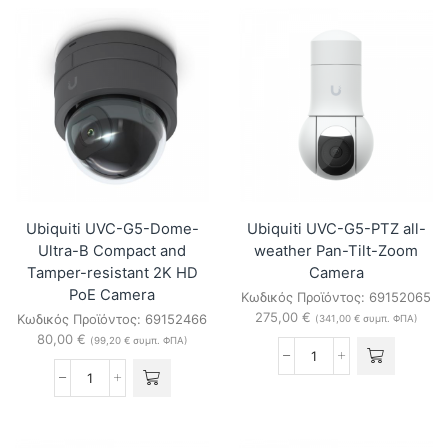
Dome-
Turret-
W
Ultra-
vandal-
B
proof
UniFi
4K
G5
PoE
Turret
dome
Ultra
camera
(Black)
(White)
ποσότητα
ποσότητα
Ubiquiti UVC-G5-Dome-
Ubiquiti UVC-G5-PTZ all-
Ultra-B Compact and
weather Pan-Tilt-Zoom
Tamper-resistant 2K HD
Camera
PoE Camera
Κωδικός Προϊόντος:
69152065
275,00
€
Κωδικός Προϊόντος:
69152466
(
341,00
€
συμπ. ΦΠΑ)
80,00
€
(
99,20
€
συμπ. ΦΠΑ)
Ubiquiti
UVC-
Ubiquiti
G5-
UVC-
PTZ
G5-
all-
Dome-