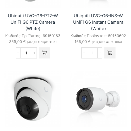
Ubiquiti UVC-G6-PTZ-W
Ubiquiti UVC-G6-INS-W
UniFi G6 PTZ Camera
UniFi G6 Instant Camera
(White)
(White)
Κωδικός Προϊόντος:
69150163
Κωδικός Προϊόντος:
69153602
359,00
€
165,00
€
(
445,16
€
συμπ. ΦΠΑ)
(
204,60
€
συμπ. ΦΠΑ)
Ubiquiti
Ubiquiti
UVC-
UVC-
G6-
G6-
PTZ-
INS-
W
W
UniFi
UniFi
G6
G6
PTZ
Instant
Camera
Camera
(White)
(White)
ποσότητα
ποσότητα