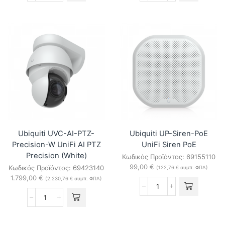
UVC-
UVC-
G6-
AI-
Dome-
PTZ-
B
Precision-
UniFi
B
G6
UniFi
Dome
AI
Video
PTZ
Camera
Precision
(Black)
(Black)
ποσότητα
ποσότητα
Ubiquiti UVC-AI-PTZ-
Ubiquiti UP-Siren-PoE
Precision-W UniFi AI PTZ
UniFi Siren PoE
Precision (White)
Κωδικός Προϊόντος:
69155110
99,00
€
Κωδικός Προϊόντος:
69423140
(
122,76
€
συμπ. ΦΠΑ)
1.799,00
€
(
2.230,76
€
συμπ. ΦΠΑ)
Ubiquiti
UP-
Ubiquiti
Siren-
UVC-
PoE
AI-