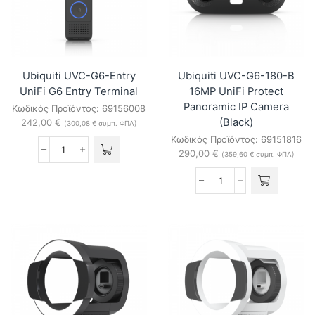
Antenna
ποσότητα
Ubiquiti UVC-G6-Entry
Ubiquiti UVC-G6-180-B
UniFi G6 Entry Terminal
16MP UniFi Protect
Panoramic IP Camera
Κωδικός Προϊόντος:
69156008
(Black)
242,00
€
(
300,08
€
συμπ. ΦΠΑ)
Κωδικός Προϊόντος:
69151816
290,00
€
Ubiquiti
(
359,60
€
συμπ. ΦΠΑ)
UVC-
G6-
Ubiquiti
Entry
UVC-
UniFi
G6-
G6
180-
Entry
B
Terminal
16MP
ποσότητα
UniFi
Protect
Panoramic
IP