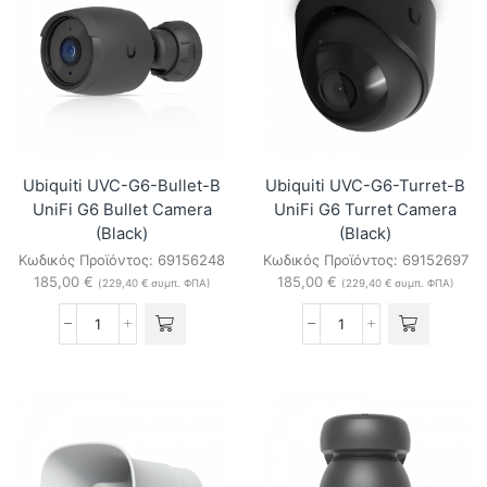
G6
Recorder
Dome
ποσότητα
Video
Camera
(White)
ποσότητα
Ubiquiti UVC-G6-Bullet-B
Ubiquiti UVC-G6-Turret-B
UniFi G6 Bullet Camera
UniFi G6 Turret Camera
(Black)
(Black)
Κωδικός Προϊόντος:
69156248
Κωδικός Προϊόντος:
69152697
185,00
€
185,00
€
(
229,40
€
συμπ. ΦΠΑ)
(
229,40
€
συμπ. ΦΠΑ)
Ubiquiti
Ubiquiti
UVC-
UVC-
G6-
G6-
Bullet-
Turret-
B
B
UniFi
UniFi
G6
G6
Bullet
Turret