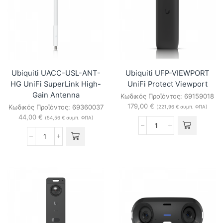
180
UniFi
Camera
180
Flush
Camera
Mount
Flush
(Black)
Mount
ποσότητα
(White)
ποσότητα
Ubiquiti UACC-USL-ANT-
Ubiquiti UFP-VIEWPORT
HG UniFi SuperLink High-
UniFi Protect Viewport
Gain Antenna
Κωδικός Προϊόντος:
69159018
179,00
€
Κωδικός Προϊόντος:
69360037
(
221,96
€
συμπ. ΦΠΑ)
44,00
€
(
54,56
€
συμπ. ΦΠΑ)
Ubiquiti
UFP-
Ubiquiti
VIEWPORT
UACC-
UniFi
USL-
Protect
ANT-
Viewport
HG
ποσότητα
UniFi
SuperLink
High-
Gain