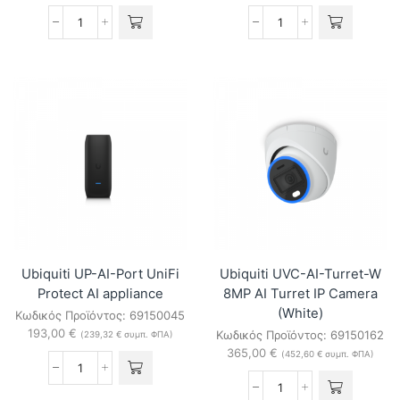
Ubiquiti
Ubiquiti
UVC-
UVC-
AI-
AI-
360-
Turret-
W
B
Indoor/outdoor
8MP
2K
AI
PoE
Turret
camera
IP
(White)
Camera
ποσότητα
(Black)
ποσότητα
Ubiquiti UP-AI-Port UniFi
Ubiquiti UVC-AI-Turret-W
Protect AI appliance
8MP AI Turret IP Camera
(White)
Κωδικός Προϊόντος:
69150045
193,00
€
Κωδικός Προϊόντος:
69150162
(
239,32
€
συμπ. ΦΠΑ)
365,00
€
(
452,60
€
συμπ. ΦΠΑ)
Ubiquiti
UP-
Ubiquiti