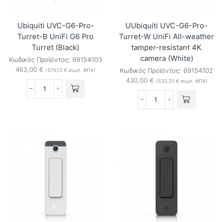
Ubiquiti UVC-G6-Pro-
UUbiquiti UVC-G6-Pro-
Turret-B UniFi G6 Pro
Turret-W UniFi All-weather
Turret (Black)
tamper-resistant 4K
camera (White)
Κωδικός Προϊόντος:
69154103
463,00
€
Κωδικός Προϊόντος:
69154102
(
574,12
€
συμπ. ΦΠΑ)
430,00
€
(
533,20
€
συμπ. ΦΠΑ)
Ubiquiti
UVC-
UUbiquiti
G6-
UVC-
Pro-
G6-
Turret-
Pro-
B
Turret-
UniFi
W
G6
UniFi
Pro
All-
Turret
weather
(Black)
tamper-
ποσότητα
resistant
4K
camera