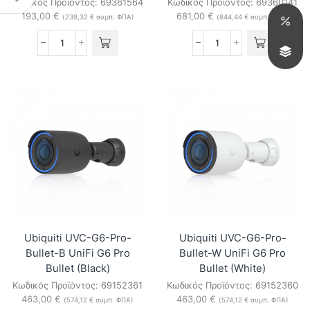
Κωδικός Προϊόντος:
69361564
Κωδικός Προϊόντος:
69360141
193,00
€
681,00
€
(
239,32
€
συμπ. ΦΠΑ)
(
844,44
€
συμπ. ΦΠΑ)
Ubiquiti
Ubiquiti
UNVR-
UNVR-
Instant
Instant-
UniFi
Kit
Network
UniFi
Video
Network
Recorder
Video
Instant
Recorder
ποσότητα
Instant
Kit
ποσότητα
Ubiquiti UVC-G6-Pro-
Ubiquiti UVC-G6-Pro-
Bullet-B UniFi G6 Pro
Bullet-W UniFi G6 Pro
Bullet (Black)
Bullet (White)
Κωδικός Προϊόντος:
69152361
Κωδικός Προϊόντος:
69152360
463,00
€
463,00
€
(
574,12
€
συμπ. ΦΠΑ)
(
574,12
€
συμπ. ΦΠΑ)