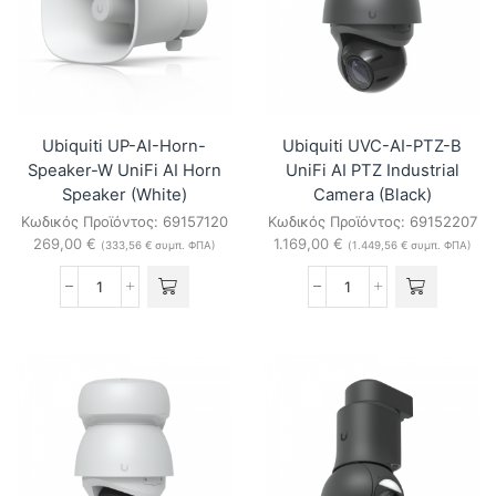
Camera
Camera
(Black)
(Black)
ποσότητα
ποσότητα
Ubiquiti UP-AI-Horn-
Ubiquiti UVC-AI-PTZ-B
Speaker-W UniFi AI Horn
UniFi AI PTZ Industrial
Speaker (White)
Camera (Black)
Κωδικός Προϊόντος:
69157120
Κωδικός Προϊόντος:
69152207
269,00
€
1.169,00
€
(
333,56
€
συμπ. ΦΠΑ)
(
1.449,56
€
συμπ. ΦΠΑ)
Ubiquiti
Ubiquiti
UP-
UVC-
AI-
AI-
Horn-
PTZ-
Speaker-
B
W
UniFi
UniFi
AI
AI
PTZ
Horn
Industrial
Speaker
Camera