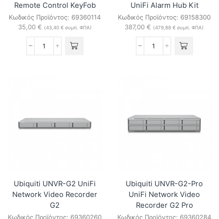
Remote Control KeyFob
UniFi Alarm Hub Kit
Κωδικός Προϊόντος:
69360114
Κωδικός Προϊόντος:
69158300
35,00
€
387,00
€
(
43,40
€
συμπ. ΦΠΑ)
(
479,88
€
συμπ. ΦΠΑ)
Ubiquiti
Ubiquiti
USL-
UP-
FOB
AlarmHub-
UniFi
Kit
Remote
UniFi
Control
Alarm
KeyFob
Hub
ποσότητα
Kit
ποσότητα
Ubiquiti UNVR-G2 UniFi
Ubiquiti UNVR-G2-Pro
Network Video Recorder
UniFi Network Video
G2
Recorder G2 Pro
Κωδικός Προϊόντος:
69360260
Κωδικός Προϊόντος:
69360284