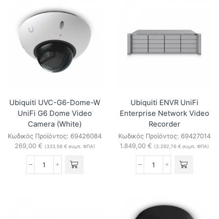
B
Battery-
UniFi
powered
AI
SuperLink
Horn
sensor
Speaker
ποσότητα
(Black)
ποσότητα
Ubiquiti UVC-G6-Dome-W
Ubiquiti ENVR UniFi
UniFi G6 Dome Video
Enterprise Network Video
Camera (White)
Recorder
Κωδικός Προϊόντος:
69426084
Κωδικός Προϊόντος:
69427014
269,00
€
1.849,00
€
(
333,56
€
συμπ. ΦΠΑ)
(
2.292,76
€
συμπ. ΦΠΑ)
Ubiquiti
Ubiquiti
UVC-
ENVR
G6-
UniFi
Dome-
Enterprise
W
Network
UniFi
Video