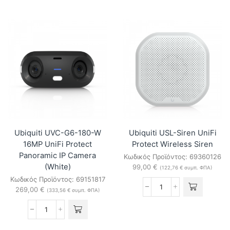
USL-
USL-
Motion-
GlassBreak
3
UniFi
UniFi
Glass
Protect
Break
Motion
and
Sensor
Motion
(3-
Sensor
pack)
ποσότητα
ποσότητα
Ubiquiti UVC-G6-180-W
Ubiquiti USL-Siren UniFi
16MP UniFi Protect
Protect Wireless Siren
Panoramic IP Camera
Κωδικός Προϊόντος:
69360126
(White)
99,00
€
(
122,76
€
συμπ. ΦΠΑ)
Κωδικός Προϊόντος:
69151817
269,00
€
Ubiquiti
(
333,56
€
συμπ. ΦΠΑ)
USL-
Siren
Ubiquiti
UniFi
UVC-
Protect