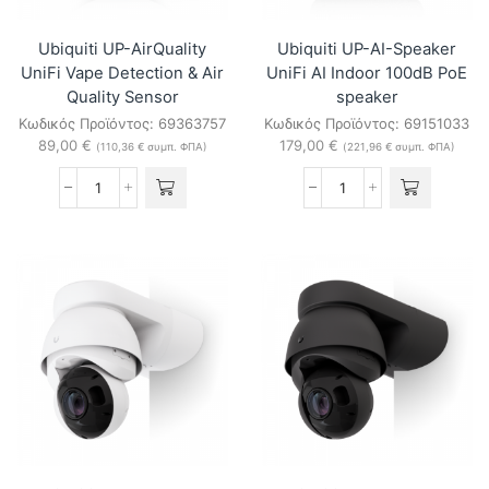
Ubiquiti UP-AirQuality
Ubiquiti UP-AI-Speaker
UniFi Vape Detection & Air
UniFi AI Indoor 100dB PoE
Quality Sensor
speaker
Κωδικός Προϊόντος:
69363757
Κωδικός Προϊόντος:
69151033
89,00
€
179,00
€
(
110,36
€
συμπ. ΦΠΑ)
(
221,96
€
συμπ. ΦΠΑ)
Ubiquiti
Ubiquiti
UP-
UP-
AirQuality
AI-
UniFi
Speaker
Vape
UniFi
Detection
AI
&
Indoor
Air
100dB
Quality
PoE
Sensor
speaker
ποσότητα
ποσότητα