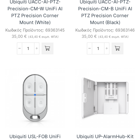
Ubiquiti UACC-AI-PTZ-
Ubiquiti UACC-AI-PTZ-
Precision-CM-W UniFi AI
Precision-CM-B UniFi AI
PTZ Precision Corner
PTZ Precision Corner
Mount (White)
Mount (Black)
Κωδικός Προϊόντος:
69363145
Κωδικός Προϊόντος:
69363146
35,00
€
35,00
€
(
43,40
€
συμπ. ΦΠΑ)
(
43,40
€
συμπ. ΦΠΑ)
Ubiquiti
Ubiquiti
UACC-
UACC-
AI-
AI-
PTZ-
PTZ-
Precision-
Precision-
CM-
CM-
W
B
UniFi
UniFi
AI
AI
PTZ
PTZ
Precision
Precision
Corner
Corner
Mount
Mount
(White)
(Black)
ποσότητα
ποσότητα
Ubiquiti USL-FOB UniFi
Ubiquiti UP-AlarmHub-Kit