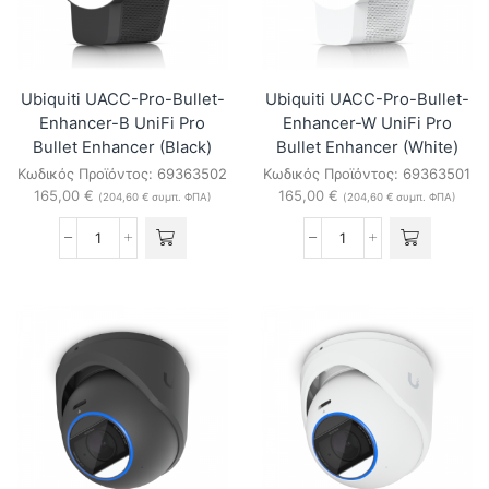
Camera
(Black)
ποσότητα
Ubiquiti UACC-Pro-Bullet-
Ubiquiti UACC-Pro-Bullet-
Enhancer-B UniFi Pro
Enhancer-W UniFi Pro
Bullet Enhancer (Black)
Bullet Enhancer (White)
Κωδικός Προϊόντος:
69363502
Κωδικός Προϊόντος:
69363501
165,00
€
165,00
€
(
204,60
€
συμπ. ΦΠΑ)
(
204,60
€
συμπ. ΦΠΑ)
Ubiquiti
Ubiquiti
UACC-
UACC-
Pro-
Pro-
Bullet-
Bullet-
Enhancer-
Enhancer-
B
W
UniFi
UniFi
Pro
Pro
Bullet
Bullet
Enhancer
Enhancer
(Black)
(White)
ποσότητα
ποσότητα