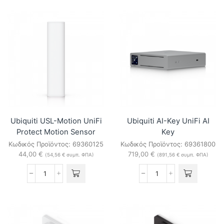
G6-
Wireless
180-
Siren
W
ποσότητα
16MP
UniFi
Protect
Panoramic
IP
Camera
(White)
ποσότητα
Ubiquiti USL-Motion UniFi
Ubiquiti AI-Key UniFi AI
Protect Motion Sensor
Key
Κωδικός Προϊόντος:
69360125
Κωδικός Προϊόντος:
69361800
44,00
€
719,00
€
(
54,56
€
συμπ. ΦΠΑ)
(
891,56
€
συμπ. ΦΠΑ)
Ubiquiti
Ubiquiti
USL-
AI-
Motion
Key
UniFi
UniFi
Protect
AI