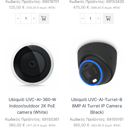
Κωδικός Προϊόντος:
69018701
Κωδικός Προϊόντος:
69153430
125,00
€
475,00
€
(
155,00
€
συμπ. ΦΠΑ)
(
589,00
€
συμπ. ΦΠΑ)
Ubiquiti
Ubiquiti
UP-
UVC-
SuperLink
AI-
UniFi
LPR-
Super
B
long-
UniFi
range
4K
Wireless
AI
Gateway
LPR
ποσότητα
Camera
(Black)
ποσότητα
Ubiquiti UVC-AI-360-W
Ubiquiti UVC-AI-Turret-B
Indoor/outdoor 2K PoE
8MP AI Turret IP Camera
camera (White)
(Black)
Κωδικός Προϊόντος:
69150361
Κωδικός Προϊόντος:
69150161
380,00
€
365,00
€
(
471,20
€
συμπ. ΦΠΑ)
(
452,60
€
συμπ. ΦΠΑ)