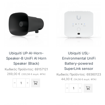
UniFi
PTZ-
Siren
Precision-
PoE
W
ποσότητα
UniFi
AI
PTZ
Precision
(White)
ποσότητα
Ubiquiti UP-AI-Horn-
Ubiquiti USL-
Speaker-B UniFi AI Horn
Environmental UniFi
Speaker (Black)
Battery-powered
SuperLink sensor
Κωδικός Προϊόντος:
69157121
269,00
€
Κωδικός Προϊόντος:
69360123
(
333,56
€
συμπ. ΦΠΑ)
44,00
€
(
54,56
€
συμπ. ΦΠΑ)
Ubiquiti
UP-
Ubiquiti
AI-
USL-
Horn-
Environmental
Speaker-
UniFi