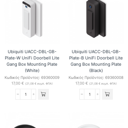
Motion
Key
Sensor
ποσότητα
ποσότητα
Ubiquiti UACC-DBL-GB-
Ubiquiti UACC-DBL-GB-
Plate-W UniFi Doorbell Lite
Plate-B UniFi Doorbell Lite
Gang Box Mounting Plate
Gang Box Mounting Plate
(White)
(Black)
Κωδικός Προϊόντος:
69360009
Κωδικός Προϊόντος:
69360008
17,00
€
17,00
€
(
21,08
€
συμπ. ΦΠΑ)
(
21,08
€
συμπ. ΦΠΑ)
Ubiquiti
Ubiquiti
UACC-
UACC-
DBL-
DBL-
GB-
GB-
Plate-
Plate-
W
B