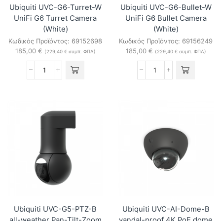
Ubiquiti UVC-G6-Turret-W
Ubiquiti UVC-G6-Bullet-W
UniFi G6 Turret Camera
UniFi G6 Bullet Camera
(White)
(White)
Κωδικός Προϊόντος:
69152698
Κωδικός Προϊόντος:
69156249
185,00
€
185,00
€
(
229,40
€
συμπ. ΦΠΑ)
(
229,40
€
συμπ. ΦΠΑ)
Ubiquiti
Ubiquiti
UVC-
UVC-
G6-
G6-
Turret-
Bullet-
W
W
UniFi
UniFi
G6
G6
Turret
Bullet
Camera
Camera
(White)
(White)
ποσότητα
ποσότητα
Ubiquiti UVC-G5-PTZ-B
Ubiquiti UVC-AI-Dome-B
all-weather Pan-Tilt-Zoom
vandal-proof 4K PoE dome