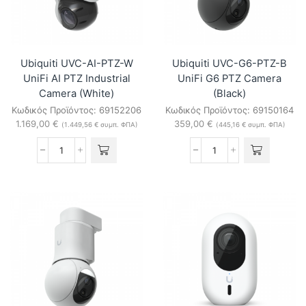
(White)
(Black)
ποσότητα
ποσότητα
Ubiquiti UVC-AI-PTZ-W
Ubiquiti UVC-G6-PTZ-B
UniFi AI PTZ Industrial
UniFi G6 PTZ Camera
Camera (White)
(Black)
Κωδικός Προϊόντος:
69152206
Κωδικός Προϊόντος:
69150164
1.169,00
€
359,00
€
(
1.449,56
€
συμπ. ΦΠΑ)
(
445,16
€
συμπ. ΦΠΑ)
Ubiquiti
Ubiquiti
UVC-
UVC-
AI-
G6-
PTZ-
PTZ-
W
B
UniFi
UniFi
AI
G6
PTZ
PTZ
Industrial
Camera
Camera
(Black)
(White)
ποσότητα
ποσότητα