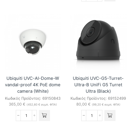
AI-
UVC-
Port
AI-
UniFi
Turret-
Protect
W
AI
8MP
appliance
AI
ποσότητα
Turret
IP
Camera
(White)
ποσότητα
Ubiquiti UVC-AI-Dome-W
Ubiquiti UVC-G5-Turret-
vandal-proof 4K PoE dome
Ultra-B UniFi G5 Turret
camera (White)
Ultra (Black)
Κωδικός Προϊόντος:
69150843
Κωδικός Προϊόντος:
69152499
365,00
€
80,00
€
(
452,60
€
συμπ. ΦΠΑ)
(
99,20
€
συμπ. ΦΠΑ)
Ubiquiti
Ubiquiti
UVC-
UVC-
AI-
G5-