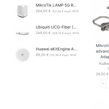
MikroTik LAMP 5G R16 LAMPGM&RG520F-EU 4x4MIMO (Level 3)
264,00
€
(
327,36
€
συμπ. ΦΠΑ)
Ubiquiti UCG-Fiber (30W) Desktop 10G Cloud Gateway
249,00
€
(
308,76
€
συμπ. ΦΠΑ)
Mikrot
Huawei eKitEngine AP371 BE3600 Dual-Band 2.5GE Settled Access Point
advanc
89,00
€
(
110,36
€
συμπ. ΦΠΑ)
Adap
Κωδικ
24,00
€