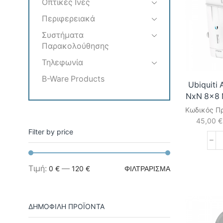
Οπτικές Ινες
Περιφερειακά
Συστήματα
Παρακολούθησης
Τηλεφωνία
B-Ware Products
Ubiquiti 
NxN 8×8 
Κωδικός Π
45,00
€
Filter by price
Ελάχιστη
Μέγιστη
Τιμή:
—
0 €
120 €
ΦΙΛΤΡΆΡΙΣΜΑ
τιμή
τιμή
ΔΗΜΟΦΙΛΗ ΠΡΟΪΟΝΤΑ