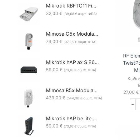
Mikrotik RBFTC11 Fiber to Copper converter
32,00
€
(
39,68
€
συμπ. ΦΠΑ)
Mimosa C5x Modular & Flexible 5GHz 8dBi Client/Backhaul
79,00
€
(
97,96
€
συμπ. ΦΠΑ)
RF Ele
Mikrotik hAP ax S E62iUGS-2axD5axT 5xGbE 1x2.5G SFP WiFi 6 Access Point
TwistPo
59,00
€
Mi
(
73,16
€
συμπ. ΦΠΑ)
Κωδικ
Mimosa B5x Modular 4.9-6.4GHz 8dBi PtP Backhaul Radio
27,00
€
439,00
€
(
544,36
€
συμπ. ΦΠΑ)
Mikrotik hAP be lite A42G-HbeP Wi-Fi 7 (RouterOS L4)
59,00
€
(
73,16
€
συμπ. ΦΠΑ)