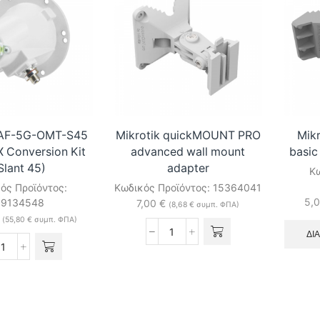
Adapter
Adapter
for
for
LHG
LHG
ποσότητα
ποσότητα
i AF-5G-OMT-S45
Mikrotik quickMOUNT PRO
Mik
 X Conversion Kit
advanced wall mount
basic
Slant 45)
adapter
Κω
ός Προϊόντος:
Κωδικός Προϊόντος:
15364041
5,
69134548
7,00
€
(
8,68
€
συμπ. ΦΠΑ)
(
55,80
€
συμπ. ΦΠΑ)
ΔΙ
Mikrotik
Ubiquiti
quickMOUNT
AF-
PRO
5G-
advanced
OMT-
wall
S45
mount