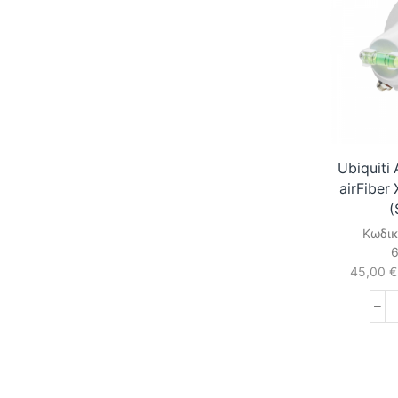
Ubiquit
airFiber
(
Κωδικ
45,00
€