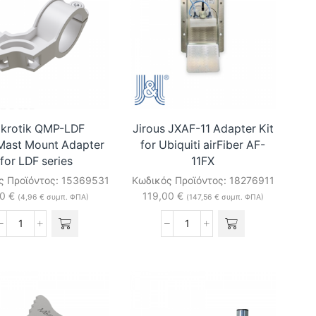
ikrotik QMP-LDF
Jirous JXAF-11 Adapter Kit
Mast Mount Adapter
for Ubiquiti airFiber AF-
for LDF series
11FX
ς Προϊόντος:
15369531
Κωδικός Προϊόντος:
18276911
00
€
119,00
€
(
4,96
€
συμπ. ΦΠΑ)
(
147,56
€
συμπ. ΦΠΑ)
Mikrotik
Jirous
QMP-
JXAF-
LDF
11
Pole/Mast
Adapter
Mount
Kit
Adapter
for