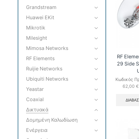
Grandstream
Huawei EKit
Mikrotik
Milesight
Mimosa Networks
RF Eleme
RF Elements
29 Side S
Ruijie Networks
Ubiquiti Networks
Κωδικός Π
62,00
€
Yeastar
Coaxial
ΔΙΑΒΆΣ
Δικτυακά
Δομημένη Καλωδίωση
Ενέργεια