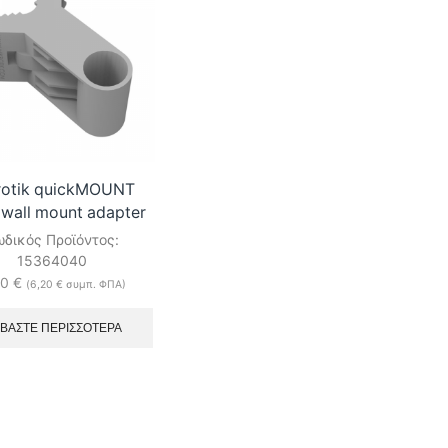
wall
mount
mount
adapter
adapter
ποσότητα
ποσότητα
rotik quickMOUNT
 wall mount adapter
δικός Προϊόντος:
15364040
00
€
(
6,20
€
συμπ. ΦΠΑ)
ΑΒΆΣΤΕ ΠΕΡΙΣΣΌΤΕΡΑ