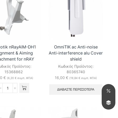
rotik nRayAIM-DH1
OmniTIK ac Anti-noise
ignment & Aiming
Anti-interference alu Cover
achment for nRAY
shield
δικός Προϊόντος:
Κωδικός Προϊόντος:
15368862
80365740
00
€
16,00
€
(
6,20
€
συμπ. ΦΠΑ)
(
19,84
€
συμπ. ΦΠΑ)
ΔΙΑΒΆΣΤΕ ΠΕΡΙΣΣΌΤΕΡΑ
Mikrotik
nRayAIM-
DH1
Alignment
&