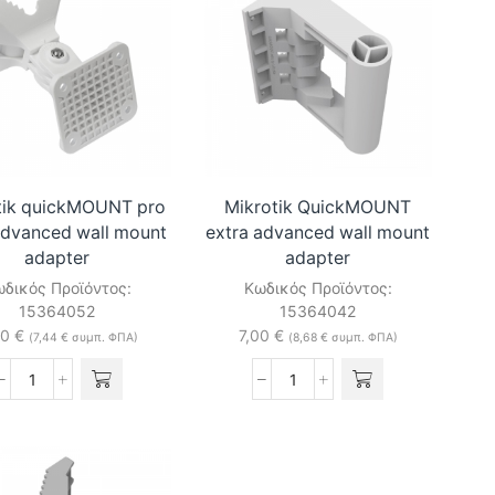
Aiming
Attachment
for
nRAY
ποσότητα
tik quickMOUNT pro
Mikrotik QuickMOUNT
dvanced wall mount
extra advanced wall mount
adapter
adapter
δικός Προϊόντος:
Κωδικός Προϊόντος:
15364052
15364042
00
€
7,00
€
(
7,44
€
συμπ. ΦΠΑ)
(
8,68
€
συμπ. ΦΠΑ)
Mikrotik
Mikrotik
quickMOUNT
QuickMOUNT
pro
extra
LHG
advanced
Advanced
wall