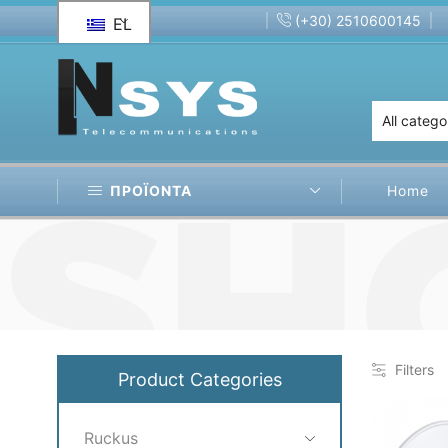
(+30) 2510600145
EL
less Transmission Solution
Ruijie RG-EST350
ΠΡΟΪΟΝΤΑ
Home
Filters
Product Categories
Ruckus