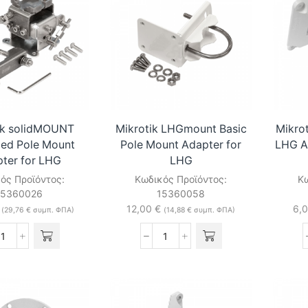
Adaptor
for
Mimosa
A5x
ποσότητα
ik solidMOUNT
Mikrotik LHGmount Basic
Mikro
ed Pole Mount
Pole Mount Adapter for
LHG A
ter for LHG
LHG
ός Προϊόντος:
Κωδικός Προϊόντος:
Κω
15360026
15360058
12,00
€
6,
(
29,76
€
συμπ. ΦΠΑ)
(
14,88
€
συμπ. ΦΠΑ)
Mikrotik
Mikrotik
solidMOUNT
LHGmount
advanced
Basic
Pole
Pole
Mount
Mount