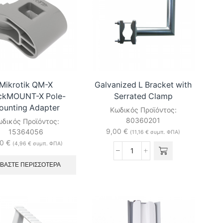
for
Ubiquiti
LDF
airFiber
series
AF-
ποσότητα
11FX
ποσότητα
Mikrotik QM-X
Galvanized L Bracket with
ckMOUNT-X Pole-
Serrated Clamp
ounting Adapter
Κωδικός Προϊόντος:
80360201
δικός Προϊόντος:
9,00
€
15364056
(
11,16
€
συμπ. ΦΠΑ)
00
€
(
4,96
€
συμπ. ΦΠΑ)
Galvanized
L
ΑΒΆΣΤΕ ΠΕΡΙΣΣΌΤΕΡΑ
Bracket
with
Serrated
Clamp
ποσότητα