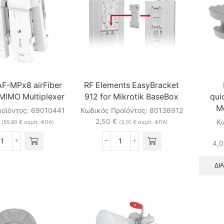
AF-MPx8 airFiber
RF Elements EasyBracket
MIMO Multiplexer
912 for Mikrotik BaseBox
qui
M
ροϊόντος:
69010441
Κωδικός Προϊόντος:
80136912
2,50
€
Κω
(
55,80
€
συμπ. ΦΠΑ)
(
3,10
€
συμπ. ΦΠΑ)
4,
Ubiquiti
RF
AF-
Elements
MPx8
EasyBracket
ΔΙ
airFiber
912
NxN
for
8x8
Mikrotik
MIMO
BaseBox
Multiplexer
ποσότητα