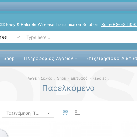
Custom Fiber Optics Assemblies!
For Indoor & Outdoor
Search
input
Shop
Πληροφορίες Αγορών
Επιχειρησιακά Δίκτυ
Αρχική Σελίδα
Shop
Δικτυακά
Κεραίες
Παρελκόμενα