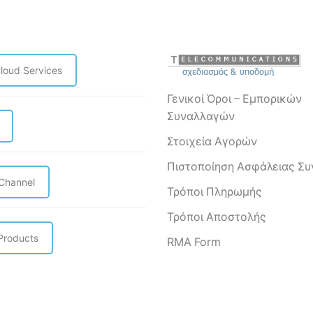
airFiber
adapter
X
ποσότητα
Conversion
Kit
(Slant
loud Services
45)
ποσότητα
Γενικοί Όροι – Εμπορικών
Συναλλαγών
Στοιχεία Αγορών
Πιστοποίηση Ασφάλειας Σ
 Channel
Τρόποι Πληρωμής
Τρόποι Αποστολής
Products
RMA Form