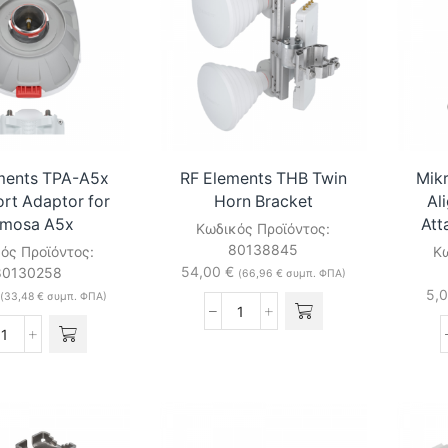
ποσότητα
ments TPA-A5x
RF Elements THB Twin
Mik
rt Adaptor for
Horn Bracket
Al
mosa A5x
Att
Κωδικός Προϊόντος:
80138845
ός Προϊόντος:
Κω
54,00
€
80130258
(
66,96
€
συμπ. ΦΠΑ)
5,
(
33,48
€
συμπ. ΦΠΑ)
RF
Elements
RF
THB
Elements
Twin
TPA-
Horn
A5x
Bracket
TwistPort
ποσότητα