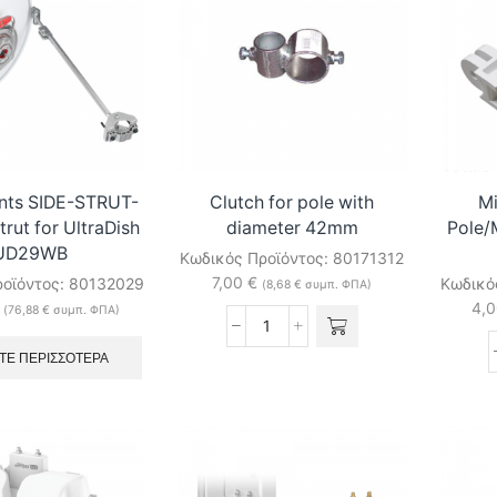
nts SIDE-STRUT-
Clutch for pole with
M
trut for UltraDish
diameter 42mm
Pole/
UD29WB
Κωδικός Προϊόντος:
80171312
7,00
€
ροϊόντος:
80132029
Κωδικό
(
8,68
€
συμπ. ΦΠΑ)
4,
(
76,88
€
συμπ. ΦΠΑ)
Clutch
for
ΤΕ ΠΕΡΙΣΣΌΤΕΡΑ
pole
with
diameter
42mm
ποσότητα