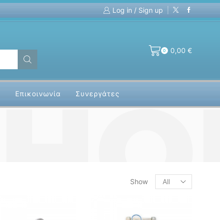
Log in / Sign up
The wired Part of Wireless
Affordabl
0,00
€
0
α
Επικοινωνία
Συνεργάτες
Products
Show
per
page