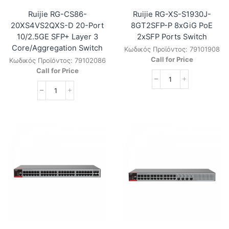
Ruijie RG-CS86-
Ruijie RG-XS-S1930J-
20XS4VS2QXS-D 20-Port
8GT2SFP-P 8xGiG PoE
10/2.5GE SFP+ Layer 3
2xSFP Ports Switch
Core/Aggregation Switch
Κωδικός Προϊόντος:
79101908
Call for Price
Κωδικός Προϊόντος:
79102086
Call for Price
Ruijie
RG-
Ruijie
XS-
RG-
S1930J-
CS86-
8GT2SFP-
20XS4VS2QXS-
P
D
8xGiG
20-
PoE
Port
2xSFP
10/2.5GE
Ports
SFP+
Switch
Layer
ποσότητα
3
Core/Aggregation
Switch
ποσότητα