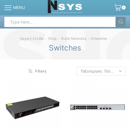
MENU
0
Search
input
Αρχική Σελίδα
Shop
Ruijie Networks
Enterprise
Switches
Filters