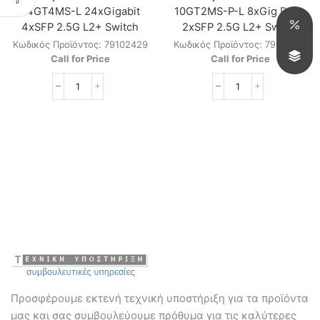
24GT4MS-L 24xGigabit
10GT2MS-P-L 8xGig PoE+
4xSFP 2.5G L2+ Switch
2xSFP 2.5G L2+ Switch
Κωδικός Προϊόντος:
79102429
Κωδικός Προϊόντος:
79101029
Call for Price
Call for Price
Ruijie
Ruijie
RG-
RG-
S2915-
S2915-
24GT4MS-
10GT2MS-
L
P-
24xGigabit
L
4xSFP
8xGig
2.5G
PoE+
L2+
2xSFP
Switch
2.5G
ποσότητα
L2+
Switch
ποσότητα
Προσφέρουμε εκτενή τεχνική υποστήριξη για τα προϊόντα
μας και σας συμβουλεύουμε πρόθυμα για τις καλύτερες