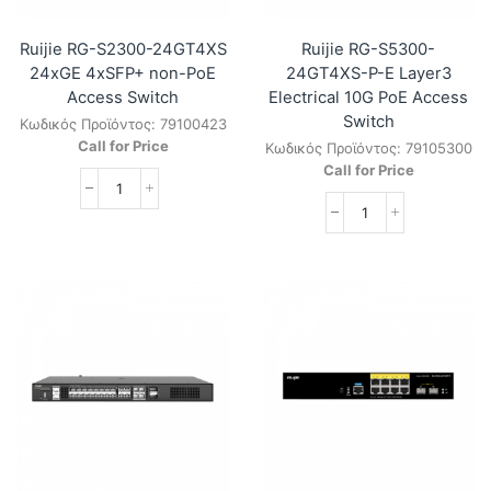
Ruijie RG-S2300-24GT4XS
Ruijie RG-S5300-
24xGE 4xSFP+ non-PoE
24GT4XS-P-E Layer3
Access Switch
Electrical 10G PoE Access
Switch
Κωδικός Προϊόντος:
79100423
Call for Price
Κωδικός Προϊόντος:
79105300
Call for Price
Ruijie
RG-
Ruijie
S2300-
RG-
24GT4XS
S5300-
24xGE
24GT4XS-
4xSFP+
P-
non-
E
PoE
Layer3
Access
Electrical
Switch
10G
ποσότητα
PoE
Access
Switch
ποσότητα