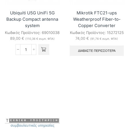
Ubiquiti U5G UniFi 5G
Mikrotik FTC21-ups
Backup Compact antenna
Weatherproof Fiber-to-
system
Copper Converter
Κωδικός Προϊόντος:
69010038
Κωδικός Προϊόντος:
15272125
89,00
€
74,00
€
(
110,36
€
συμπ. ΦΠΑ)
(
91,76
€
συμπ. ΦΠΑ)
ΔΙΑΒΆΣΤΕ ΠΕΡΙΣΣΌΤΕΡΑ
Ubiquiti
U5G
UniFi
5G
Backup
Compact
antenna
system
ποσότητα