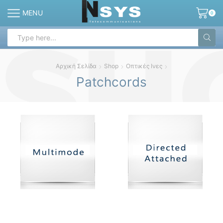
MENU
0
Search
input
Αρχική Σελίδα
Shop
Οπτικές Ινες
Patchcords
Multimode
Direct Attach
58 products
53 products