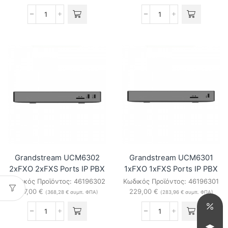
Grandstream
Grandstream
UCM6300A
UCM6302A
Audio
2xFXO
Business
2xFXS
IP
Audio
PBX
IP
ποσότητα
PBX
ποσότητα
Grandstream UCM6302
Grandstream UCM6301
2xFXO 2xFXS Ports IP PBX
1xFXO 1xFXS Ports IP PBX
Κωδικός Προϊόντος:
46196302
Κωδικός Προϊόντος:
46196301
297,00
€
229,00
€
(
368,28
€
συμπ. ΦΠΑ)
(
283,96
€
συμπ. ΦΠΑ)
Grandstream
Grandstream
UCM6302
UCM6301