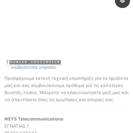
2xFXO
1xFXO
2xFXS
1xFXS
Ports
Ports
IP
IP
PBX
PBX
ποσότητα
ποσότητα
Προσφέρουμε εκτενή τεχνική υποστήριξη για τα προϊόντα
μας και σας συμβουλεύουμε πρόθυμα για τις καλύτερες
δυνατές λύσεις. Mπορείτε να επικοινωνήσετε μαζί μας και
να απαντήσετε όλες τις ερωτήσεις και απορίες σας.
NSYS Telecommunications
ΕΓΝΑΤΙΑΣ 1