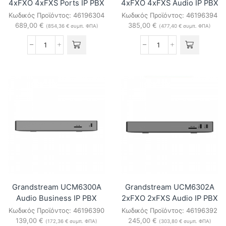
4xFXO 4xFXS Ports IP PBX
4xFXO 4xFXS Audio IP PBX
Κωδικός Προϊόντος:
46196304
Κωδικός Προϊόντος:
46196394
689,00
€
385,00
€
(
854,36
€
συμπ. ΦΠΑ)
(
477,40
€
συμπ. ΦΠΑ)
Grandstream
Grandstream
UCM6304
UCM6304A
4xFXO
4xFXO
4xFXS
4xFXS
Ports
Audio
IP
IP
PBX
PBX
ποσότητα
ποσότητα
Grandstream UCM6300A
Grandstream UCM6302A
Audio Business IP PBX
2xFXO 2xFXS Audio IP PBX
Κωδικός Προϊόντος:
46196390
Κωδικός Προϊόντος:
46196392
139,00
€
245,00
€
(
172,36
€
συμπ. ΦΠΑ)
(
303,80
€
συμπ. ΦΠΑ)