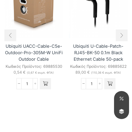
Ubiquiti UACC-Cable-C5e-
Ubiquiti U-Cable-Patch-
Outdoor-Pro-305M-W UniFi
RJ45-BK-50 0.1m Black
Outdoor Cable
Ethernet Cable 50-pack
Κωδικός Προϊόντος:
69885530
Κωδικός Προϊόντος:
69885622
0,54
€
89,00
€
(
0,67
€
συμπ. ΦΠΑ)
(
110,36
€
συμπ. ΦΠΑ)
Ubiquiti
Ubiquiti
UACC-
U-
Cable-
Cable-
C5e-
Patch-
Outdoor-
RJ45-
Pro-
BK-
305M-
50
W
0.1m
UniFi
Black