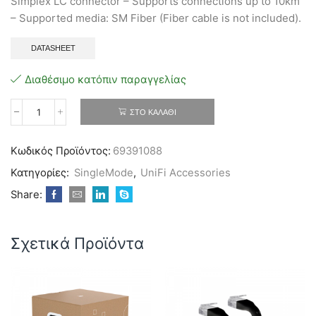
Simplex LC connector – Supports connections up to 10km
– Supported media: SM Fiber (Fiber cable is not included).
DATASHEET
Διαθέσιμο κατόπιν παραγγελίας
ΣΤΟ ΚΑΛΆΘΙ
Ubiquiti
UACC-
OM-
Κωδικός Προϊόντος:
69391088
SM-
10G-
Κατηγορίες:
SingleMode
,
UniFi Accessories
S-
2
Share:
10Gbps
Bidirectional
SM
Σχετικά Προϊόντα
Module
(2-
pack)
ποσότητα