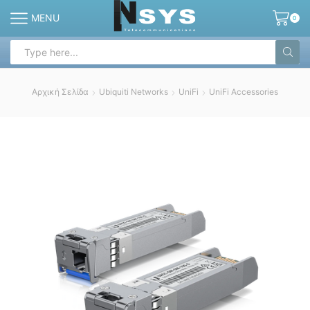
MENU
0
Search
input
Αρχική Σελίδα
Ubiquiti Networks
UniFi
UniFi Accessories