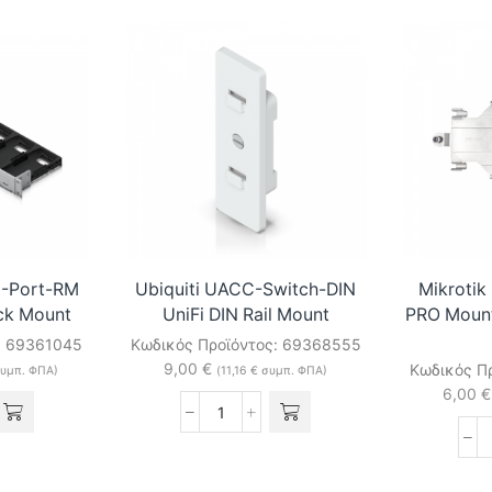
I-Port-RM
Ubiquiti UACC-Switch-DIN
Mikrotik
ack Mount
UniFi DIN Rail Mount
PRO Mount
:
69361045
Κωδικός Προϊόντος:
69368555
9,00
€
Κωδικός Π
υμπ. ΦΠΑ)
(
11,16
€
συμπ. ΦΠΑ)
6,00
€
Ubiquiti
UACC-
Switch-
DIN