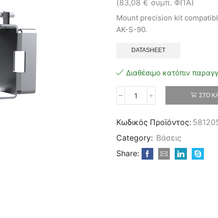
(
83,08
€
συμπ. ΦΠΑ)
Mount precision kit compati
AK-S-90.
DATASHEET
Διαθέσιμο κατόπιν παραγ
ΣΤΟ Κ
Tachyon
TNA-
M-
Κωδικός Προϊόντος:
58120
P
Category:
Βάσεις
Precision
Mounting
Share:
Bracket
ποσότητα