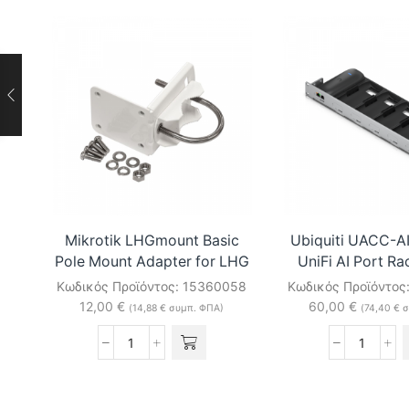
Mikrotik LHGmount Basic
Ubiquiti UACC-A
Pole Mount Adapter for LHG
UniFi AI Port R
Κωδικός Προϊόντος:
15360058
Κωδικός Προϊόντος
12,00
€
60,00
€
(
14,88
€
συμπ. ΦΠΑ)
(
74,40
€
σ
Mikrotik
Ubiquiti
LHGmount
UACC-
Basic
AI-
Pole
Port-