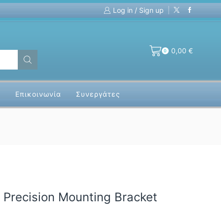
Log in / Sign up
Custom Fiber Optics Assemblies!
Fo
0,00
€
0
α
Επικοινωνία
Συνεργάτες
Precision Mounting Bracket