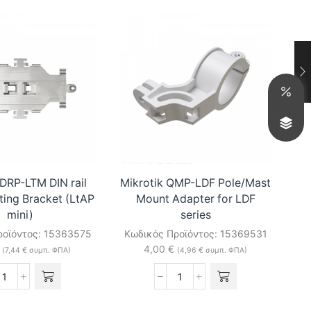
 DRP-LTM DIN rail
Mikrotik QMP-LDF Pole/Mast
Mi
ing Bracket (LtAP
Mount Adapter for LDF
mini)
series
Κω
ροϊόντος:
15363575
Κωδικός Προϊόντος:
15369531
4,00
€
(
7,44
€
συμπ. ΦΠΑ)
(
4,96
€
συμπ. ΦΠΑ)
Mikrotik
Mikrotik
DRP-
QMP-