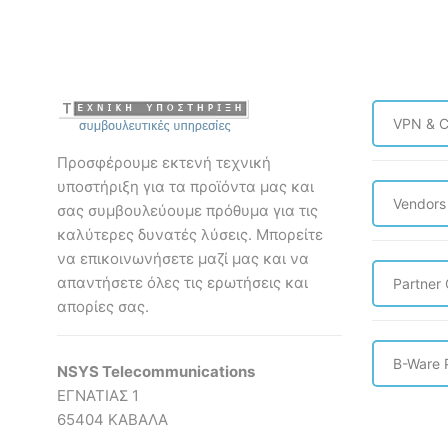
Mount
RM
Adapter
UniFi
for
AI
LHG
Port
ποσότητα
Rack
VPN & C
Mount
ποσότη
Προσφέρουμε εκτενή τεχνική
υποστήριξη για τα προϊόντα μας και
Vendors
σας συμβουλεύουμε πρόθυμα για τις
καλύτερες δυνατές λύσεις. Mπορείτε
να επικοινωνήσετε μαζί μας και να
απαντήσετε όλες τις ερωτήσεις και
Partner
απορίες σας.
B-Ware 
NSYS Telecommunications
ΕΓΝΑΤΙΑΣ 1
65404 ΚΑΒΑΛΑ