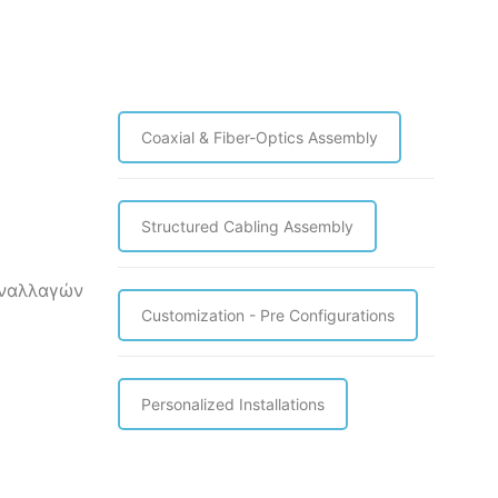
LTM
LDF
DIN
Pole/Mast
rail
Mount
PRO
Adapter
Mounting
for
Bracket
LDF
Coaxial & Fiber-Optics Assembly
(LtAP
series
mini)
ποσότητα
ποσότητα
Structured Cabling Assembly
υναλλαγών
Customization - Pre Configurations
Personalized Installations