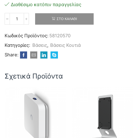
Διαθέσιμο κατόπιν παραγγελίας
ΣΤΟ ΚΑΛΆΘΙ
Tachyon
TNA-
M-
Κωδικός Προϊόντος:
58120570
L
Standard
Κατηγορίες:
Βάσεις
,
Βάσεις Κουτιά
L-
style
Share:
Clamp
ποσότητα
Σχετικά Προϊόντα