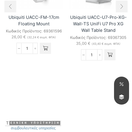
Ubiquiti UACC-FM-17cm
Ubiquiti UACC-U7-Pro-XG-
Floating Mount
Wall-TS UniFi U7 Pro XG
Wall Table Stand
Κωδικός Προϊόντος:
69361596
26,00
€
Κωδικός Προϊόντος:
69367305
(
32,24
€
συμπ. ΦΠΑ)
35,00
€
(
43,40
€
συμπ. ΦΠΑ)
Ubiquiti
UACC-
Ubiquiti
FM-
UACC-
17cm
U7-
Floating
Pro-
Mount
XG-
ποσότητα
Wall-
TS
UniFi
U7
Pro
XG
Wall
Table
Stand