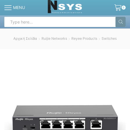
MENU
0
Search
input
Αρχική Σελίδα
Ruijie Networks
Reyee Products
Switches