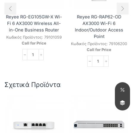
Reyee RG-EG105GW-X Wi-
Reyee RG-RAP62-OD
Fi 6 AX3000 Wireless All-
AX3000 Wi-Fi 6
in-One Business Router
Indoor/Outdoor Access
Point
Κωδικός Προϊόντος:
79101059
Call for Price
Κωδικός Προϊόντος:
79106200
Call for Price
Reyee
RG-
Reyee
EG105GW-
RG-
X
RAP62-
Wi-
OD
Σχετικά Προϊόντα
Fi
AX3000
6
Wi-
AX3000
Fi
Wireless
6
All-
Indoor/Outdoor
in-
Access
One
Point
Business
ποσότητα
Router