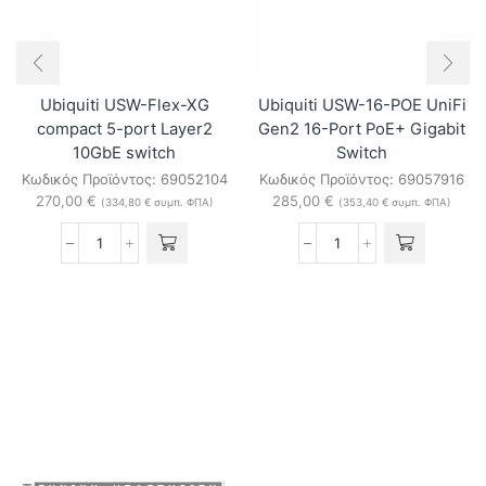
ποσότητα
Ubiquiti USW-Flex-XG
Ubiquiti USW-16-POE UniFi
compact 5-port Layer2
Gen2 16-Port PoE+ Gigabit
10GbE switch
Switch
Κωδικός Προϊόντος:
69052104
Κωδικός Προϊόντος:
69057916
270,00
€
285,00
€
(
334,80
€
συμπ. ΦΠΑ)
(
353,40
€
συμπ. ΦΠΑ)
Ubiquiti
Ubiquiti
USW-
USW-
Flex-
16-
XG
POE
compact
UniFi
5-
Gen2
port
16-
Layer2
Port
10GbE
PoE+
switch
Gigabit
ποσότητα
Switch
ποσότητα