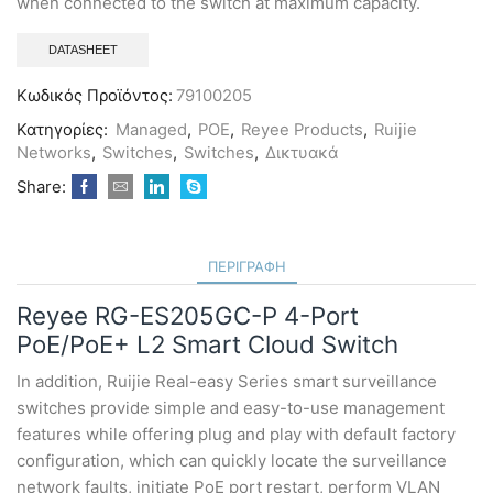
when connected to the switch at maximum capacity.
DATASHEET
Κωδικός Προϊόντος:
79100205
Κατηγορίες:
Managed
,
POE
,
Reyee Products
,
Ruijie
Networks
,
Switches
,
Switches
,
Δικτυακά
Share:
ΠΕΡΙΓΡΑΦΉ
Reyee RG-ES205GC-P 4-Port
PoE/PoE+ L2 Smart Cloud Switch
In addition, Ruijie Real-easy Series smart surveillance
switches provide simple and easy-to-use management
features while offering plug and play with default factory
configuration, which can quickly locate the surveillance
network faults, initiate PoE port restart, perform VLAN