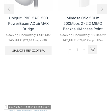
Ubiquiti PBE-5AC-500
Mimosa C5c 5GHz
PowerBeam AC airMAX
500Mbps 2×2:2 MIMO
Bridge
Backhaul/Access Point
Κωδικός Προϊόντος:
69014151
Κωδικός Προϊόντος:
18015522
145,00
€
142,00
€
(
179,80
€
συμπ. ΦΠΑ)
(
176,08
€
συμπ. ΦΠΑ)
ΔΙΑΒΆΣΤΕ ΠΕΡΙΣΣΌΤΕΡΑ
Mimosa
C5c
5GHz
500Mbps
2x2:2
MIMO
Backhaul/Access
Point
ποσότητα