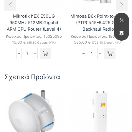
Mikrotik hEX E50UG
Mimosa B6x Point-to-Point
950MHz 512MB Gigabit
(PTP) 5.15–6.425 GHz
ARM CPU Router (Level 4)
Backhaul Radio
Κωδικός Προϊόντος:
15025095
Κωδικός Προϊόντος:
18016425
45,00
€
585,00
€
(
55,80
€
συμπ. ΦΠΑ)
(
725,40
€
συμπ. ΦΠΑ)
Mikrotik
Mimosa
hEX
B6x
E50UG
Point-
950MHz
to-
Σχετικά Προϊόντα
512MB
Point
Gigabit
(PTP)
ARM
5.15–
CPU
6.425
Router
GHz
(Level
Backhaul
4)
Radio
ποσότητα
ποσότητα