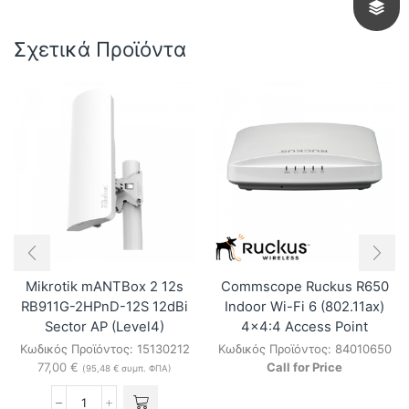
Reyee
Reyee
RG-
RG-
RAP2200(E)
RAP6262(G)
Σχετικά Προϊόντα
AC1300
Wi-
Dual
Fi
Band
6
Ceiling
AX1800
Mount
Outdoor
Access
Omni-
Point
directional
ποσότητα
AP
ποσότητα
Mikrotik mANTBox 2 12s
Commscope Ruckus R650
RB911G-2HPnD-12S 12dBi
Indoor Wi-Fi 6 (802.11ax)
Sector AP (Level4)
4×4:4 Access Point
Κωδικός Προϊόντος:
15130212
Κωδικός Προϊόντος:
84010650
77,00
€
Call for Price
(
95,48
€
συμπ. ΦΠΑ)