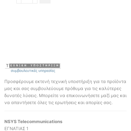
Mikrotik
mANTBox
2
12s
RB911G-
2HPnD-
12S
12dBi
Sector
AP
(Level4)
ποσότητα
Προσφέρουμε εκτενή τεχνική υποστήριξη για τα προϊόντα
μας και σας συμβουλεύουμε πρόθυμα για τις καλύτερες
δυνατές λύσεις. Mπορείτε να επικοινωνήσετε μαζί μας και
να απαντήσετε όλες τις ερωτήσεις και απορίες σας.
NSYS Telecommunications
ΕΓΝΑΤΙΑΣ 1