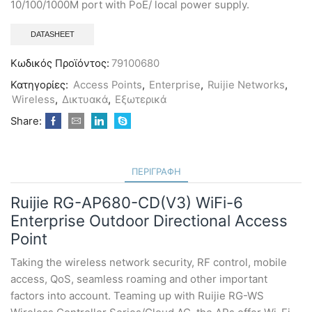
10/100/1000M port with PoE/ local power supply.
DATASHEET
Κωδικός Προϊόντος:
79100680
Κατηγορίες:
Access Points
,
Enterprise
,
Ruijie Networks
,
Wireless
,
Δικτυακά
,
Εξωτερικά
Share:
ΠΕΡΙΓΡΑΦΉ
Ruijie RG-AP680-CD(V3) WiFi-6
Enterprise Outdoor Directional Access
Point
Taking the wireless network security, RF control, mobile
access, QoS, seamless roaming and other important
factors into account. Teaming up with Ruijie RG-WS