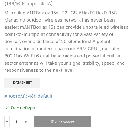
(
166,16
€
συμπ. ΦΠΑ)
Mikrotik mANTBox ax 15s L22UGS-5HaxD2HaxD-15S –
Managing outdoor wireless network has never been
easier: mANTBox ax 15s can provide unparalleled wireless
point-to-multipoint connectivity for a vast variety of
devices over a distance of 20 kilometers! A potent
combination of modern dual-core ARM CPUs, our latest
802.11ax Wi-Fi 6 dual-band radios and powerful built-in
sector antennas will take your signal stability, speed, and
responsiveness to the next level!
DATASHEET
Αποστολή: 48h default
Σε απόθεμα
ΣΤΟ ΚΑΛΆΘΙ
Mikrotik
mANTBox