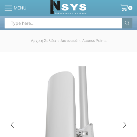
MENU
0
Search
input
Αρχική Σελίδα
Δικτυακά
Access Points