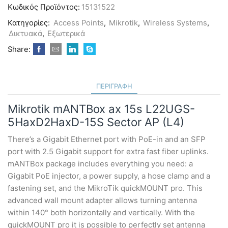
ax
Κωδικός Προϊόντος:
15131522
15s
L22UGS-
Κατηγορίες:
Access Points
,
Mikrotik
,
Wireless Systems
,
5HaxD2HaxD-
Δικτυακά
,
Εξωτερικά
15S
Sector
Share:
AP
(L4)
ποσότητα
ΠΕΡΙΓΡΑΦΉ
Mikrotik mANTBox ax 15s L22UGS-
5HaxD2HaxD-15S Sector AP (L4)
There’s a Gigabit Ethernet port with PoE-in and an SFP
port with 2.5 Gigabit support for extra fast fiber uplinks.
mANTBox package includes everything you need: a
Gigabit PoE injector, a power supply, a hose clamp and a
fastening set, and the MikroTik quickMOUNT pro. This
advanced wall mount adapter allows turning antenna
within 140° both horizontally and vertically. With the
quickMOUNT pro it is possible to perfectly set antenna