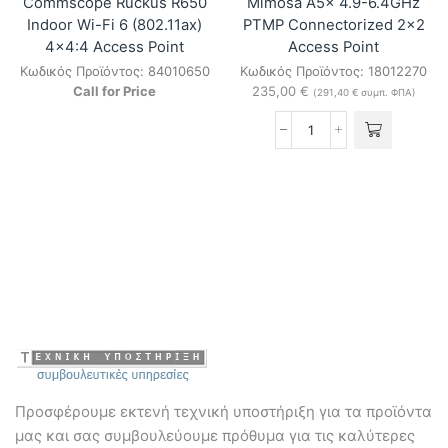
Commscope Ruckus R650
Mimosa A5x 4.9-6.4GHz
Indoor Wi-Fi 6 (802.11ax)
PTMP Connectorized 2×2
4×4:4 Access Point
Access Point
Κωδικός Προϊόντος:
84010650
Κωδικός Προϊόντος:
18012270
Call for Price
235,00
€
(
291,40
€
συμπ. ΦΠΑ)
Mimosa
A5x
4.9-
6.4GHz
PTMP
Connectorized
2x2
Access
Point
ποσότητα
Προσφέρουμε εκτενή τεχνική υποστήριξη για τα προϊόντα
μας και σας συμβουλεύουμε πρόθυμα για τις καλύτερες