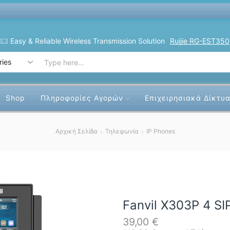
y & Reliable Wireless Transmission Solution
Ruijie RG-EST350
Search
input
Shop
Πληροφορίες Αγορών
Επιχειρησιακά Δίκτυ
Αρχική Σελίδα
Τηλεφωνία
IP Phones
Fanvil X303P 4 SI
39,00
€