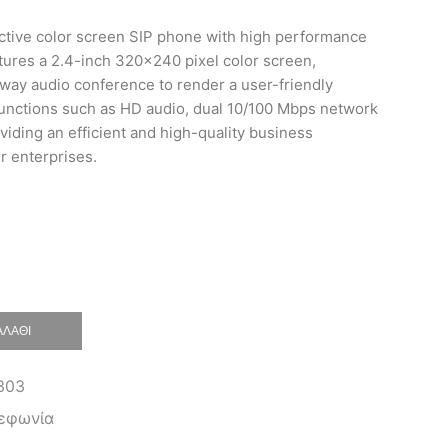
ective color screen SIP phone with high performance
eatures a 2.4-inch 320×240 pixel color screen,
-way audio conference to render a user-friendly
unctions such as HD audio, dual 10/100 Mbps network
viding an efficient and high-quality business
 enterprises.
ΑΛΆΘΙ
303
εφωνία