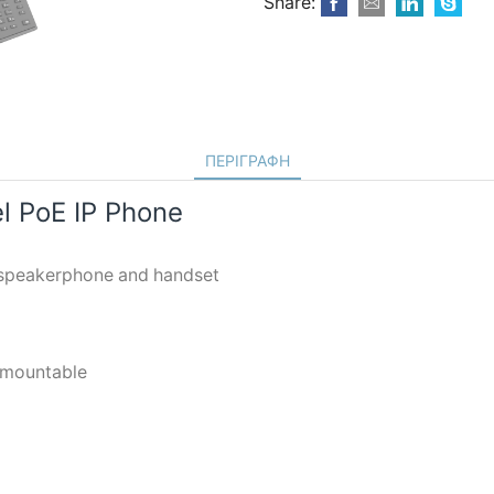
Share:
Level
PoE
IP
Phone
ποσότητα
ΠΕΡΙΓΡΑΦΉ
el PoE IP Phone
 speakerphone and handset
l mountable