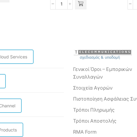
Grandstream
GHP610
2-
p
line
Compact
Hotel
Phone
τα
(white)
loud Services
ποσότητα
Γενικοί Όροι – Εμπορικών
Συναλλαγών
Στοιχεία Αγορών
Πιστοποίηση Ασφάλειας Σ
 Channel
Τρόποι Πληρωμής
Τρόποι Αποστολής
Products
RMA Form