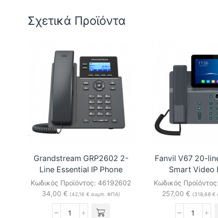
Σχετικά Προϊόντα
Grandstream GRP2602 2-
Fanvil V67 20-lin
Line Essential IP Phone
Smart Video
Κωδικός Προϊόντος:
46192602
Κωδικός Προϊόντος
34,00
€
257,00
€
(
42,16
€
συμπ. ΦΠΑ)
(
318,68
€
Grandstream
Fanvil