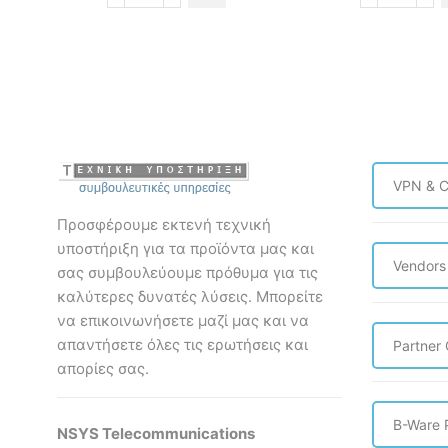
GRP2602
V67
2-
20-
Line
line
Essential
Flagshi
IP
Smart
Phone
Video
ποσότητα
Phone
ποσότη
VPN & C
Προσφέρουμε εκτενή τεχνική
υποστήριξη για τα προϊόντα μας και
Vendors
σας συμβουλεύουμε πρόθυμα για τις
καλύτερες δυνατές λύσεις. Mπορείτε
να επικοινωνήσετε μαζί μας και να
απαντήσετε όλες τις ερωτήσεις και
Partner
απορίες σας.
B-Ware 
NSYS Telecommunications