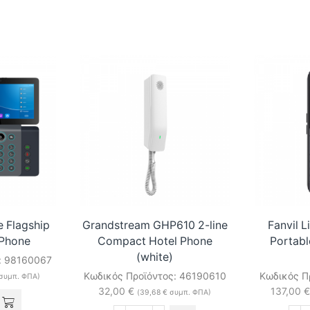
e Flagship
Grandstream GHP610 2-line
Fanvil 
 Phone
Compact Hotel Phone
Portabl
(white)
:
98160067
Κωδικός Προϊόντος:
46190610
Κωδικός Π
συμπ. ΦΠΑ)
32,00
€
137,00
€
(
39,68
€
συμπ. ΦΠΑ)