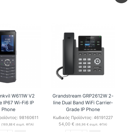
Linkvil W611W V2
Grandstream GRP2612W 2-
G
e IP67 Wi-Fi6 IP
line Dual Band WiFi Carrier-
Phone
Grade IP Phone
Κω
ροϊόντος:
98160611
Κωδικός Προϊόντος:
46191227
54,00
€
(
169,88
€
συμπ. ΦΠΑ)
(
66,96
€
συμπ. ΦΠΑ)