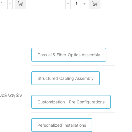
Fanvil
Grandstream
Linkvil
GRP2612W
W611W
2-
V2
line
Portable
Dual
IP67
Band
Wi-
WiFi
Fi6
Carrier-
Coaxial & Fiber-Optics Assembly
IP
Grade
Phone
IP
ποσότητα
Phone
ποσότητα
Structured Cabling Assembly
υναλλαγών
Customization - Pre Configurations
Personalized Installations