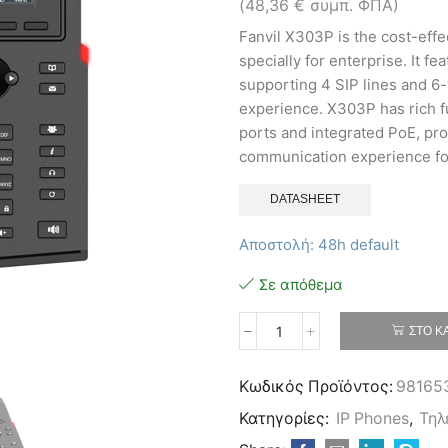
(
48,36
€
συμπ. ΦΠΑ)
Fanvil X303P is the cost-eff
specially for enterprise. It f
supporting 4 SIP lines and 6
experience. X303P has rich f
ports and integrated PoE, pro
communication experience for
DATASHEET
Αποστολή: 48h default
Σε απόθεμα
ΣΤΟ Κ
Fanvil
X303P
4
Κωδικός Προϊόντος:
98165
SIP
Κατηγορίες:
IP Phones
,
Τηλ
Line
Entry