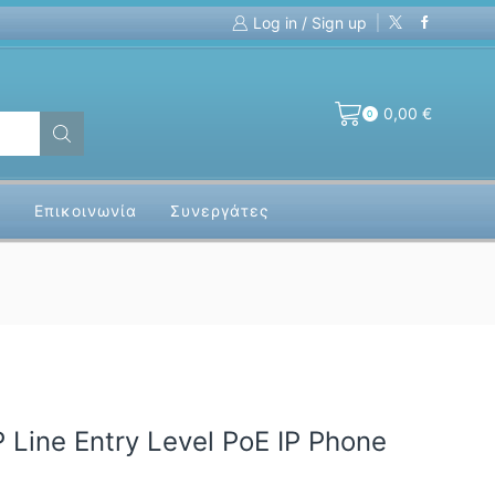
Log in / Sign up
Custom Fiber Optics Assemblies!
For Indo
0,00
€
0
α
Επικοινωνία
Συνεργάτες
P Line Entry Level PoE IP Phone